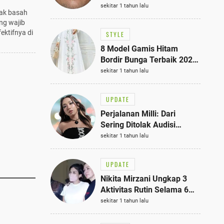
Bisa Jadi Inspirasi
sekitar 1 tahun lalu
iak basah
Fashionmu
ng wajib
fektifnya di
STYLE
8 Model Gamis Hitam
Bordir Bunga Terbaik 2025,
Stylish untuk Hangout
sekitar 1 tahun lalu
hingga Acara Semi-Formal
UPDATE
Perjalanan Milli: Dari
Sering Ditolak Audisi
hingga Menjadi Rapper Top
sekitar 1 tahun lalu
10 Thailand
UPDATE
Nikita Mirzani Ungkap 3
Aktivitas Rutin Selama 6
Bulan di Rutan Pondok
sekitar 1 tahun lalu
Bambu, Terungkap!