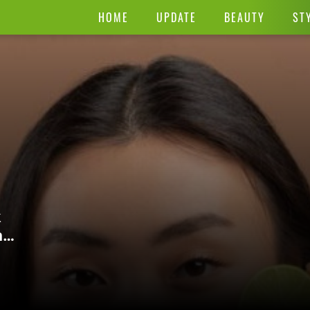
HOME
UPDATE
BEAUTY
ST
k
h