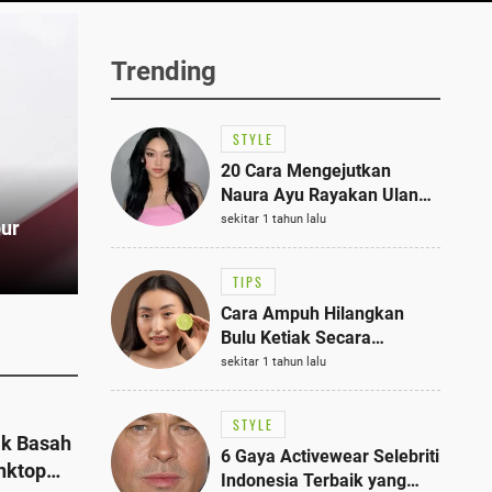
Trending
STYLE
20 Cara Mengejutkan
Naura Ayu Rayakan Ulang
Tahun di Panti Asuhan,
sekitar 1 tahun lalu
pur
Terlihat Anggun dengan
Kaftan Cokelat
TIPS
Cara Ampuh Hilangkan
Bulu Ketiak Secara
Permanen dalam 5
sekitar 1 tahun lalu
Langkah Sederhana
STYLE
ak Basah
6 Gaya Activewear Selebriti
nktop
Indonesia Terbaik yang