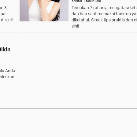
yang Wajib Diketahui
sekitar 1 tahun lalu
ri 3
Temukan 7 rahasia mengatasi ket
npa
dan bau saat memakai tanktop ya
i sini!
diketahui. Simak tips praktis dan e
sini!
ikin
alu Anda
goleskan