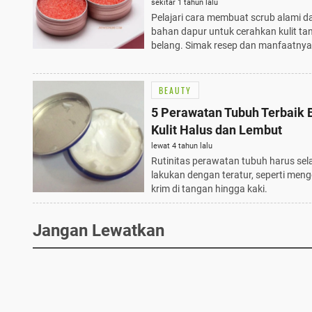
Tanpa Belang
sekitar 1 tahun lalu
Pelajari cara membuat scrub alami da
bahan dapur untuk cerahkan kulit ta
belang. Simak resep dan manfaatnya d
BEAUTY
5 Perawatan Tubuh Terbaik B
Kulit Halus dan Lembut
lewat 4 tahun lalu
Rutinitas perawatan tubuh harus sel
lakukan dengan teratur, seperti men
krim di tangan hingga kaki.
Jangan Lewatkan