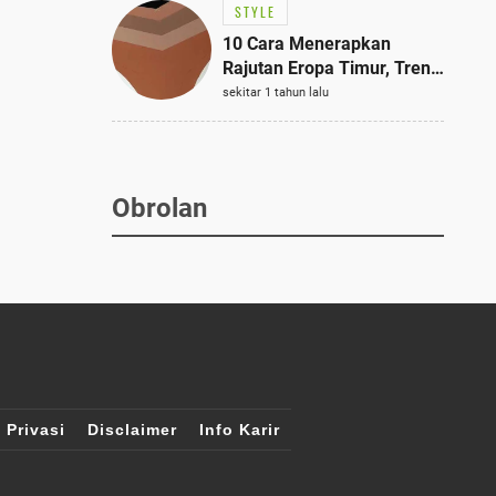
STYLE
10 Cara Menerapkan
Rajutan Eropa Timur, Tren
Mode Terbaik dan Paling
sekitar 1 tahun lalu
Dicari 2023
Obrolan
 Privasi
Disclaimer
Info Karir