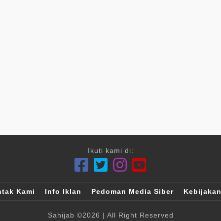
Ikuti kami di:
tak Kami
Info Iklan
Pedoman Media Siber
Kebijakan
Sahijab
©2026
| All Right Reserved