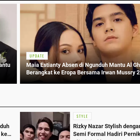
UPDATE
antu
Maia Estianty Absen di Ngunduh Mantu Al Gh
Berangkat ke Eropa Bersama Irwan Mussry 
STYLE
nduh
Rizky Nazar Stylish denga
 ke
Semi Formal Hadiri Perni