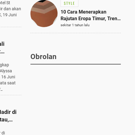
tel St
STYLE
dir dan akan
10 Cara Menerapkan
, 19 Juni
Rajutan Eropa Timur, Tren
Mode Terbaik dan Paling
sekitar 1 tahun lalu
Dicari 2023
li
t
Obrolan
i Alyssa
ngkap
Alyssa
, 16 Juni
mata saat
*_
adir di
tau,
wah dan
 di