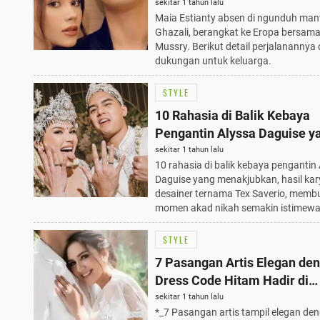
Eropa Bersama Irwan Mussr
sekitar 1 tahun lalu
Maia Estianty absen di ngunduh man
Ghazali, berangkat ke Eropa bersam
Mussry. Berikut detail perjalanannya
dukungan untuk keluarga.
STYLE
10 Rahasia di Balik Kebaya
Pengantin Alyssa Daguise y
Menakjubkan
sekitar 1 tahun lalu
10 rahasia di balik kebaya pengantin
Daguise yang menakjubkan, hasil kar
desainer ternama Tex Saverio, memb
momen akad nikah semakin istimewa
STYLE
7 Pasangan Artis Elegan de
Dress Code Hitam Hadir di
Pernikahan Al Ghazali dan A
sekitar 1 tahun lalu
*_7 Pasangan artis tampil elegan de
Daguise