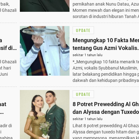
rbaik,
pernikahan anak Nunu Datau, Azu
l Ghazali
Momen mewah dan elegan ini men
sorotan di industri hiburan Tanah A
UPDATE
a
Mengungkap 10 Fakta Me
if di
tentang Gus Azmi Vokalis
Syubbanul Muslimin yang
sekitar 1 tahun lalu
l Ghazali
*_Mengungkap 10 fakta menarik t
Multitalenta
t hari
Azmi, vokalis Syubbanul Muslimin, 
 Juni
latar belakang pendidikan hingga 
dakwah dan kehidupan pribadinya
UPDATE
aat
8 Potret Prewedding Al Gh
dan Alyssa dengan Tuxed
dan Gaun Putih yang Me
sekitar 1 tahun lalu
adir di
Lihat 8 potret prewedding Al Ghaz
i
Alyssa dengan tuxedo hitam dan g
Tsabina,
yang mempesona, menampilkan ki