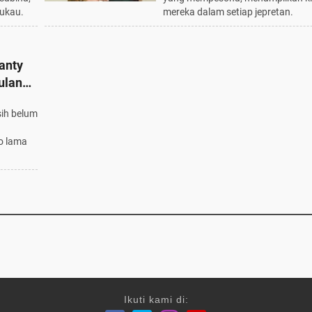
ukau.
mereka dalam setiap jepretan.
anty
ulan
Al
ih belum
eo lama
Ikuti kami di: