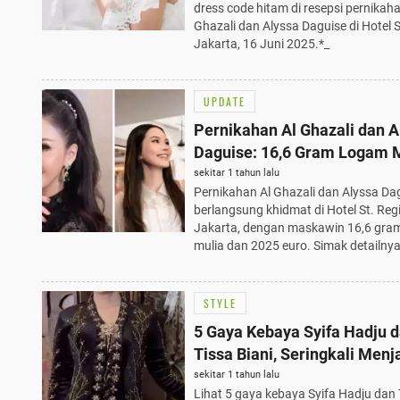
dress code hitam di resepsi pernikaha
Ghazali dan Alyssa Daguise di Hotel S
Jakarta, 16 Juni 2025.*_
UPDATE
Pernikahan Al Ghazali dan A
Daguise: 16,6 Gram Logam 
dan 2025 Euro, Prosesi Khid
sekitar 1 tahun lalu
Pernikahan Al Ghazali dan Alyssa Da
Hotel St. Regis
berlangsung khidmat di Hotel St. Regi
Jakarta, dengan maskawin 16,6 gra
mulia dan 2025 euro. Simak detailnya
STYLE
5 Gaya Kebaya Syifa Hadju 
Tissa Biani, Seringkali Menj
Inspirasi Terbaik
sekitar 1 tahun lalu
Lihat 5 gaya kebaya Syifa Hadju dan 