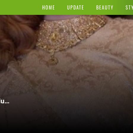
HOME
UPDATE
BEAUTY
ST
dup