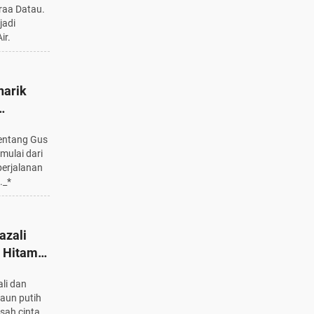
raa Datau.
jadi
ir.
narik
entang Gus
mulai dari
perjalanan
._*
azali
o Hitam
mpesona
ali dan
aun putih
sah cinta