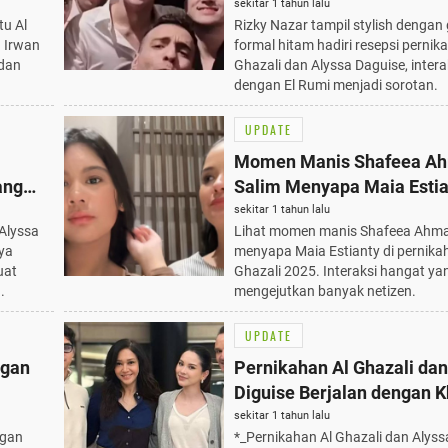
y 2025
Ghazali dan Alyssa, Intera
sekitar 1 tahun lalu
tu Al
Rizky Nazar tampil stylish dengan
Hangat dengan El Rumi 2
a Irwan
formal hitam hadiri resepsi pernik
 dan
Ghazali dan Alyssa Daguise, inter
dengan El Rumi menjadi sorotan.
UPDATE
Momen Manis Shafeea A
ang
Salim Menyapa Maia Estia
Pernikahan Al Ghazali 20
sekitar 1 tahun lalu
 Alyssa
Lihat momen manis Shafeea Ahma
ya
menyapa Maia Estianty di pernika
uat
Ghazali 2025. Interaksi hangat ya
.
mengejutkan banyak netizen.
UPDATE
ngan
Pernikahan Al Ghazali dan
Diguise Berjalan dengan K
lyssa
Ari Lasso Turut Hadir 19 J
sekitar 1 tahun lalu
ngan
*_Pernikahan Al Ghazali dan Alyss