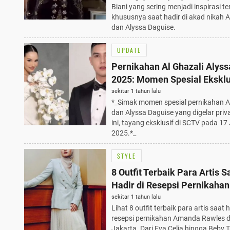
Biani yang sering menjadi inspirasi te
khususnya saat hadir di akad nikah A
dan Alyssa Daguise.
UPDATE
Pernikahan Al Ghazali Alyss
2025: Momen Spesial Eksklus
SCTV, Wajib Tahu!
sekitar 1 tahun lalu
*_Simak momen spesial pernikahan A
dan Alyssa Daguise yang digelar priva
ini, tayang eksklusif di SCTV pada 17
2025.*_
STYLE
8 Outfit Terbaik Para Artis S
Hadir di Resepsi Pernikahan
Amanda Rawles di Jakarta
sekitar 1 tahun lalu
Lihat 8 outfit terbaik para artis saat h
resepsi pernikahan Amanda Rawles d
Jakarta. Dari Eva Celia hingga Beby 