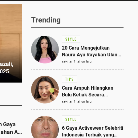
Trending
STYLE
20 Cara Mengejutkan
Naura Ayu Rayakan Ulang
Tahun di Panti Asuhan,
sekitar 1 tahun lalu
azali,
Terlihat Anggun dengan
2025
Kaftan Cokelat
TIPS
Cara Ampuh Hilangkan
Bulu Ketiak Secara
Permanen dalam 5
sekitar 1 tahun lalu
Langkah Sederhana
STYLE
n Gaya
6 Gaya Activewear Selebriti
kahan Al
Indonesia Terbaik yang