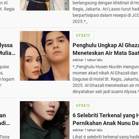
n Al
berlangsung dengan khidmat di Ho
t. Regis
Regis, Jakarta. Ari Lasso turut ha
berpartisipasi dalam resepsi di JCC
2025.*_
UPDATE
lyssa
Penghulu Ungkap Al Ghaza
Mulia
Meneteskan Air Mata Saa
mat di
Dinyatakan Sah Jadi Suam
sekitar 1 tahun lalu
guise
*_Penghulu Husen Nurdin mengu
Daguise, 16 Juni 2025
s,
momen akad nikah Al Ghazali dan 
m logam
Daguise di Hotel St. Regis, Jakarta
!
2025. Al Ghazali meneteskan air 
dinyatakan sah jadi suami Alyssa.
UPDATE
dan
6 Selebriti Terkenal yang H
adi
Pernikahan Anak Nunu Da
Azuraa Datau: Momen Me
sekitar 1 tahun lalu
Tissa
Lihat 6 selebriti terkenal yang hadir
Elegan