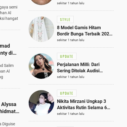
ksi
Bisa Jadi Inspirasi
sekitar 1 tahun lalu
 gaya semi
023
Fashionmu
ahan Al
aksi hangat
STYLE
8 Model Gamis Hitam
Bordir Bunga Terbaik 2025,
Stylish untuk Hangout
sekitar 1 tahun lalu
hmad
hingga Acara Semi-Formal
nty di
UPDATE
25
Perjalanan Milli: Dari
d Salim
Sering Ditolak Audisi
han Al
hingga Menjadi Rapper Top
ng
sekitar 1 tahun lalu
10 Thailand
UPDATE
Nikita Mirzani Ungkap 3
 Alyssa
Aktivitas Rutin Selama 6
hidmat,
Bulan di Rutan Pondok
sekitar 1 tahun lalu
uni 2025
Bambu, Terungkap!
a Diguise