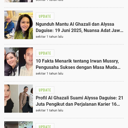
UPDATE
Ngunduh Mantu Al Ghazali dan Alyssa
Daguise: 19 Juni 2025, Nuansa Adat Jawa
Terbaik di Jakarta Convention Center
sekitar 1 tahun lalu
UPDATE
10 Fakta Menarik tentang Irwan Mussry,
Pengusaha Sukses dengan Masa Muda
yang Menginspirasi
sekitar 1 tahun lalu
UPDATE
Profil Al Ghazali Suami Alyssa Daguise: 21
Juta Pengikut dan Perjalanan Karier 16
Tahun Terbaik
sekitar 1 tahun lalu
UPDATE