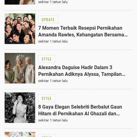
Memukau
sekitar 1 tahun lalu
UPDATE
7 Momen Terbaik Resepsi Pernikahan
Amanda Rawles, Kehangatan Bersama
Ayah Australia
sekitar 1 tahun lalu
STYLE
Alexandra Daguise Hadir Dalam 3
Pernikahan Adiknya Alyssa, Tampilan
Mengagumkan Saat Akad Nikah 16 Juni
sekitar 1 tahun lalu
2025
STYLE
8 Gaya Elegan Selebriti Berbalut Gaun
Hitam di Pernikahan Al Ghazali dan
Alyssa, Momen Terbaik!
sekitar 1 tahun lalu