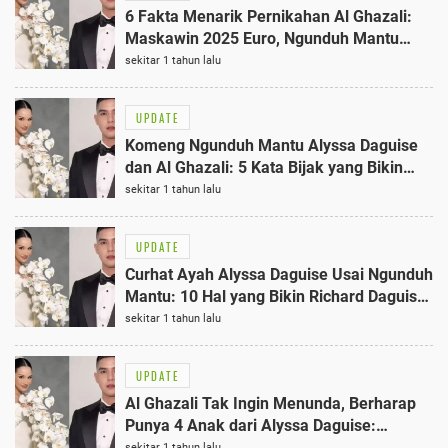
6 Fakta Menarik Pernikahan Al Ghazali:
Maskawin 2025 Euro, Ngunduh Mantu
Tanpa Maia Estianty
sekitar 1 tahun lalu
UPDATE
Komeng Ngunduh Mantu Alyssa Daguise
dan Al Ghazali: 5 Kata Bijak yang Bikin
Ngakak
sekitar 1 tahun lalu
UPDATE
Curhat Ayah Alyssa Daguise Usai Ngunduh
Mantu: 10 Hal yang Bikin Richard Daguise
Harus Melepaskan Putrinya
sekitar 1 tahun lalu
UPDATE
Al Ghazali Tak Ingin Menunda, Berharap
Punya 4 Anak dari Alyssa Daguise:
Keinginan Terbaik Pasangan Selebriti
sekitar 1 tahun lalu