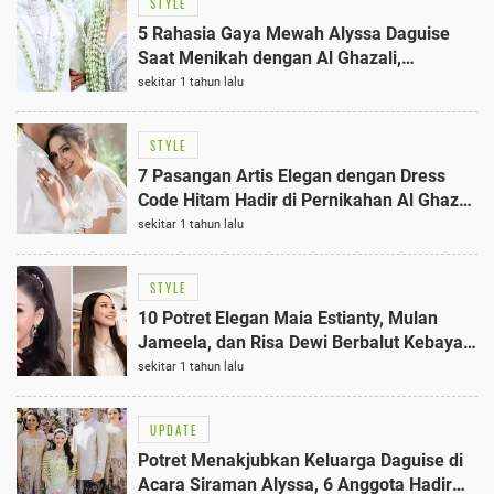
STYLE
5 Rahasia Gaya Mewah Alyssa Daguise
Saat Menikah dengan Al Ghazali,
Pernikahan Paling Elegan 2023
sekitar 1 tahun lalu
STYLE
7 Pasangan Artis Elegan dengan Dress
Code Hitam Hadir di Pernikahan Al Ghazali
dan Alyssa Daguise
sekitar 1 tahun lalu
STYLE
10 Potret Elegan Maia Estianty, Mulan
Jameela, dan Risa Dewi Berbalut Kebaya
Hijau Mint di Pernikahan Al Ghazali-Alyssa
sekitar 1 tahun lalu
UPDATE
Potret Menakjubkan Keluarga Daguise di
Acara Siraman Alyssa, 6 Anggota Hadir