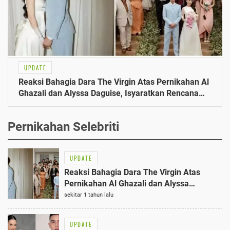
UPDATE
Reaksi Bahagia Dara The Virgin Atas Pernikahan Al
Ghazali dan Alyssa Daguise, Isyaratkan Rencana
Nikah Tahun Depan
Pernikahan Selebriti
UPDATE
Reaksi Bahagia Dara The Virgin Atas
Pernikahan Al Ghazali dan Alyssa
Daguise, Isyaratkan Rencana Nikah Tahun
sekitar 1 tahun lalu
Depan
UPDATE