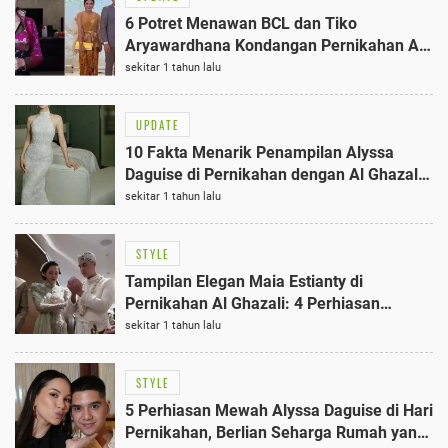
6 Potret Menawan BCL dan Tiko
Aryawardhana Kondangan Pernikahan Al
Ghazali, Gaun Hitamnya Terbaik!
sekitar 1 tahun lalu
UPDATE
10 Fakta Menarik Penampilan Alyssa
Daguise di Pernikahan dengan Al Ghazali:
Bertabur Berlian Miliaran Rupiah
sekitar 1 tahun lalu
STYLE
Tampilan Elegan Maia Estianty di
Pernikahan Al Ghazali: 4 Perhiasan
Mewah yang Menyita Perhatian
sekitar 1 tahun lalu
STYLE
5 Perhiasan Mewah Alyssa Daguise di Hari
Pernikahan, Berlian Seharga Rumah yang