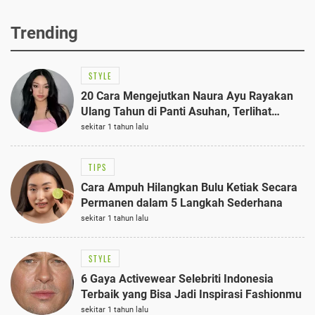
Trending
STYLE
20 Cara Mengejutkan Naura Ayu Rayakan
Ulang Tahun di Panti Asuhan, Terlihat
Anggun dengan Kaftan Cokelat
sekitar 1 tahun lalu
TIPS
Cara Ampuh Hilangkan Bulu Ketiak Secara
Permanen dalam 5 Langkah Sederhana
sekitar 1 tahun lalu
STYLE
6 Gaya Activewear Selebriti Indonesia
Terbaik yang Bisa Jadi Inspirasi Fashionmu
sekitar 1 tahun lalu