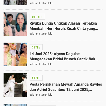
dengan Busana Adat
sekitar 1 tahun lalu
UPDATE
Riyuka Bunga Ungkap Alasan Terpaksa
Menikahi Heri Horeh, Kisah Cinta yang
Berakhir Tragis
sekitar 1 tahun lalu
STYLE
14 Juni 2025: Alyssa Daguise
Mengadakan Bridal Brunch Cantik Bak
Princess Belle, Lihat Potretnya!
sekitar 1 tahun lalu
STYLE
Pesta Pernikahan Mewah Amanda Rawles
dan Adriel Susanteo: 12 Juni 2025,
Konsep Modern Greeneries Terbaik di
sekitar 1 tahun lalu
Jakarta