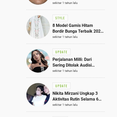
Bisa Jadi Inspirasi
sekitar 1 tahun lalu
Fashionmu
STYLE
8 Model Gamis Hitam
Bordir Bunga Terbaik 2025,
Stylish untuk Hangout
sekitar 1 tahun lalu
hingga Acara Semi-Formal
UPDATE
Perjalanan Milli: Dari
Sering Ditolak Audisi
hingga Menjadi Rapper Top
sekitar 1 tahun lalu
10 Thailand
UPDATE
Nikita Mirzani Ungkap 3
Aktivitas Rutin Selama 6
Bulan di Rutan Pondok
sekitar 1 tahun lalu
Bambu, Terungkap!