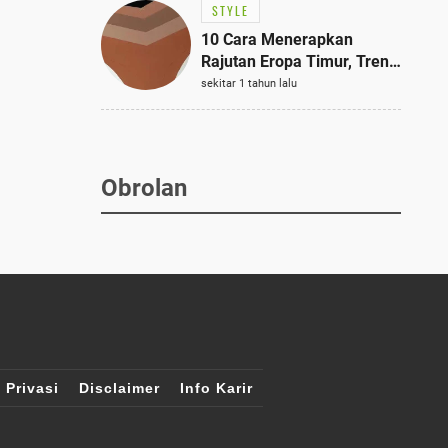
STYLE
10 Cara Menerapkan
Rajutan Eropa Timur, Tren
Mode Terbaik dan Paling
sekitar 1 tahun lalu
Dicari 2023
Obrolan
 Privasi
Disclaimer
Info Karir