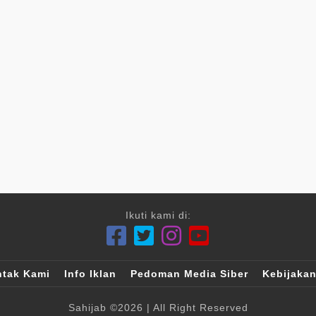
Ikuti kami di:
tak Kami
Info Iklan
Pedoman Media Siber
Kebijakan
Sahijab
©2026
| All Right Reserved