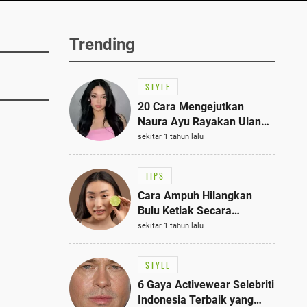
Trending
STYLE
20 Cara Mengejutkan
Naura Ayu Rayakan Ulang
Tahun di Panti Asuhan,
sekitar 1 tahun lalu
Terlihat Anggun dengan
Kaftan Cokelat
TIPS
Cara Ampuh Hilangkan
Bulu Ketiak Secara
Permanen dalam 5
sekitar 1 tahun lalu
Langkah Sederhana
STYLE
6 Gaya Activewear Selebriti
Indonesia Terbaik yang