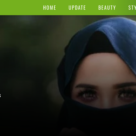
HOME
UPDATE
BEAUTY
ST
s