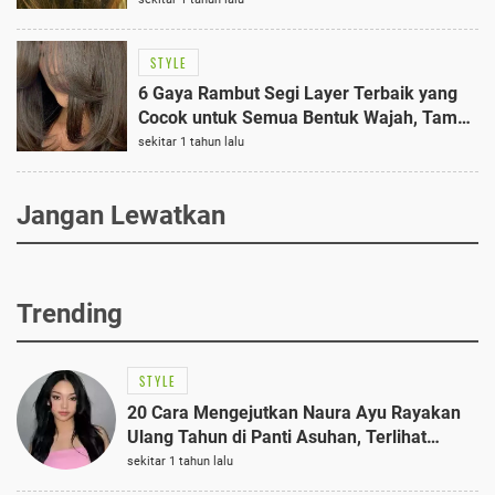
STYLE
6 Gaya Rambut Segi Layer Terbaik yang
Cocok untuk Semua Bentuk Wajah, Tampil
Stylish dan Modis
sekitar 1 tahun lalu
Jangan Lewatkan
Trending
STYLE
20 Cara Mengejutkan Naura Ayu Rayakan
Ulang Tahun di Panti Asuhan, Terlihat
Anggun dengan Kaftan Cokelat
sekitar 1 tahun lalu