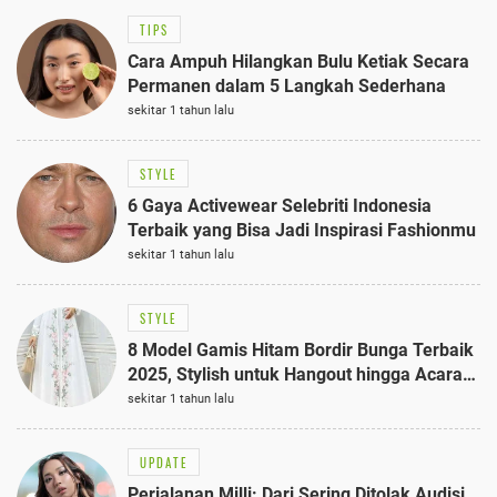
TIPS
Cara Ampuh Hilangkan Bulu Ketiak Secara
Permanen dalam 5 Langkah Sederhana
sekitar 1 tahun lalu
STYLE
6 Gaya Activewear Selebriti Indonesia
Terbaik yang Bisa Jadi Inspirasi Fashionmu
sekitar 1 tahun lalu
STYLE
8 Model Gamis Hitam Bordir Bunga Terbaik
2025, Stylish untuk Hangout hingga Acara
Semi-Formal
sekitar 1 tahun lalu
UPDATE
Perjalanan Milli: Dari Sering Ditolak Audisi