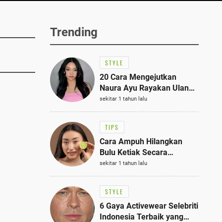
Trending
STYLE
20 Cara Mengejutkan
Naura Ayu Rayakan Ulang
Tahun di Panti Asuhan,
sekitar 1 tahun lalu
Terlihat Anggun dengan
Kaftan Cokelat
TIPS
Cara Ampuh Hilangkan
Bulu Ketiak Secara
Permanen dalam 5
sekitar 1 tahun lalu
Langkah Sederhana
STYLE
6 Gaya Activewear Selebriti
Indonesia Terbaik yang