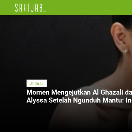
UPDATE
Momen Mengejutkan Al Ghazali d
Alyssa Setelah Ngunduh Mantu: In
Segera Punya 7 Anak