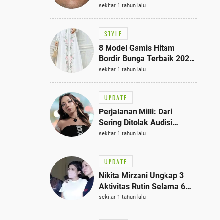
Bisa Jadi Inspirasi
sekitar 1 tahun lalu
Fashionmu
STYLE
8 Model Gamis Hitam
Bordir Bunga Terbaik 2025,
Stylish untuk Hangout
sekitar 1 tahun lalu
hingga Acara Semi-Formal
UPDATE
Perjalanan Milli: Dari
Sering Ditolak Audisi
hingga Menjadi Rapper Top
sekitar 1 tahun lalu
10 Thailand
UPDATE
Nikita Mirzani Ungkap 3
Aktivitas Rutin Selama 6
Bulan di Rutan Pondok
sekitar 1 tahun lalu
Bambu, Terungkap!