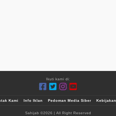
Ikuti kami di:
tak Kami
Info Iklan
Pedoman Media Siber
Kebijakan
Sahijab
©2026
| All Right Reserved