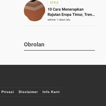
STYLE
10 Cara Menerapkan
Rajutan Eropa Timur, Tren
Mode Terbaik dan Paling
sekitar 1 tahun lalu
Dicari 2023
Obrolan
 Privasi
Disclaimer
Info Karir