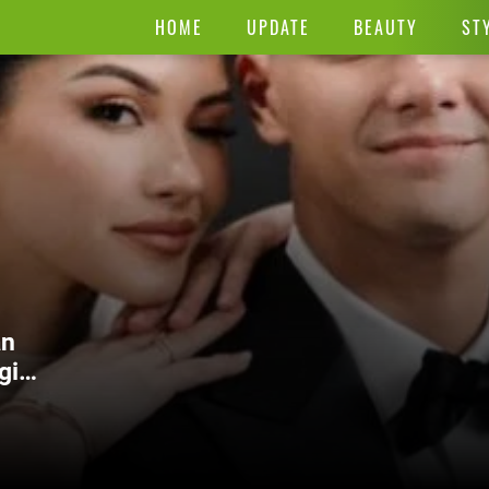
HOME
UPDATE
BEAUTY
ST
an
gin