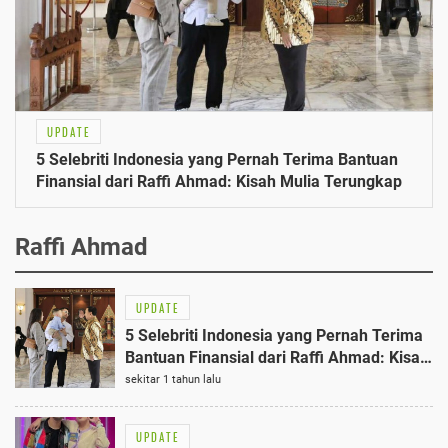
UPDATE
5 Selebriti Indonesia yang Pernah Terima Bantuan
Finansial dari Raffi Ahmad: Kisah Mulia Terungkap
Raffi Ahmad
UPDATE
5 Selebriti Indonesia yang Pernah Terima
Bantuan Finansial dari Raffi Ahmad: Kisah
Mulia Terungkap
sekitar 1 tahun lalu
UPDATE