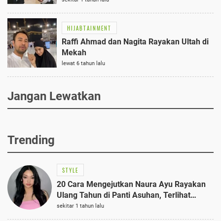
HIJABTAINMENT
Raffi Ahmad dan Nagita Rayakan Ultah di
Mekah
lewat 6 tahun lalu
Jangan Lewatkan
Trending
STYLE
20 Cara Mengejutkan Naura Ayu Rayakan
Ulang Tahun di Panti Asuhan, Terlihat
Anggun dengan Kaftan Cokelat
sekitar 1 tahun lalu