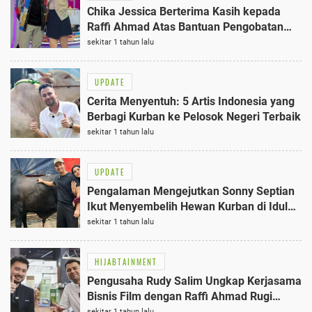
Chika Jessica Berterima Kasih kepada
Raffi Ahmad Atas Bantuan Pengobatan
Ibu, Nilainya Mencapai Jutaan Rupiah
sekitar 1 tahun lalu
UPDATE
Cerita Menyentuh: 5 Artis Indonesia yang
Berbagi Kurban ke Pelosok Negeri Terbaik
sekitar 1 tahun lalu
UPDATE
Pengalaman Mengejutkan Sonny Septian
Ikut Menyembelih Hewan Kurban di Idul
Adha 2025
sekitar 1 tahun lalu
HIJABTAINMENT
Pengusaha Rudy Salim Ungkap Kerjasama
Bisnis Film dengan Raffi Ahmad Rugi
Puluhan Miliar di 2018
sekitar 1 tahun lalu