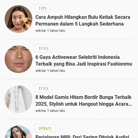
TIPS
Cara Ampuh Hilangkan Bulu Ketiak Secara
Permanen dalam 5 Langkah Sederhana
sekitar 1 tahun lalu
STYLE
6 Gaya Activewear Selebriti Indonesia
Terbaik yang Bisa Jadi Inspirasi Fashionmu
sekitar 1 tahun lalu
STYLE
8 Model Gamis Hitam Bordir Bunga Terbaik
2025, Stylish untuk Hangout hingga Acara
Semi-Formal
sekitar 1 tahun lalu
UPDATE
Perjalanan Milli: Dari Sering Ditolak Audisi