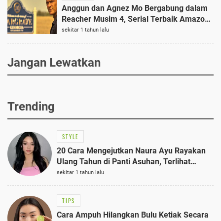
Anggun dan Agnez Mo Bergabung dalam
Reacher Musim 4, Serial Terbaik Amazon
Prime Video 2026
sekitar 1 tahun lalu
Jangan Lewatkan
Trending
STYLE
20 Cara Mengejutkan Naura Ayu Rayakan
Ulang Tahun di Panti Asuhan, Terlihat
Anggun dengan Kaftan Cokelat
sekitar 1 tahun lalu
TIPS
Cara Ampuh Hilangkan Bulu Ketiak Secara