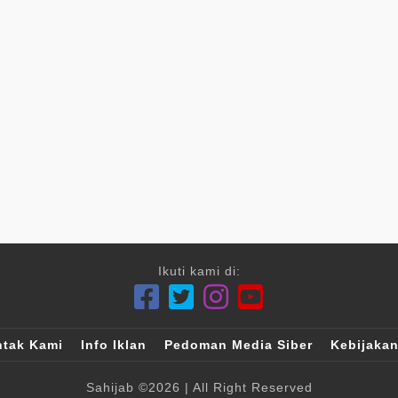
Ikuti kami di:
tak Kami
Info Iklan
Pedoman Media Siber
Kebijakan
Sahijab
©2026
| All Right Reserved