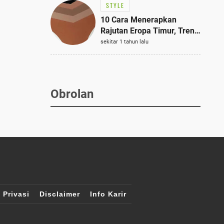
STYLE
10 Cara Menerapkan
Rajutan Eropa Timur, Tren
Mode Terbaik dan Paling
sekitar 1 tahun lalu
Dicari 2023
Obrolan
 Privasi
Disclaimer
Info Karir