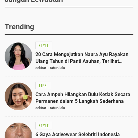
Trending
STYLE
20 Cara Mengejutkan Naura Ayu Rayakan
Ulang Tahun di Panti Asuhan, Terlihat
Anggun dengan Kaftan Cokelat
sekitar 1 tahun lalu
TIPS
Cara Ampuh Hilangkan Bulu Ketiak Secara
Permanen dalam 5 Langkah Sederhana
sekitar 1 tahun lalu
STYLE
6 Gaya Activewear Selebriti Indonesia