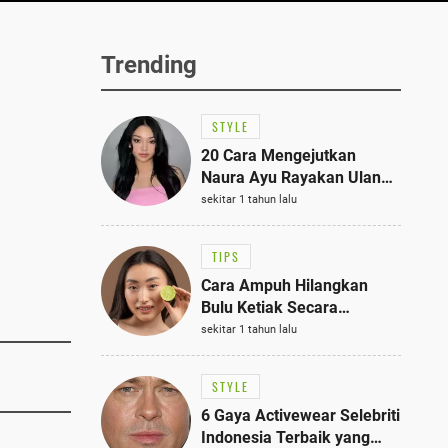
Trending
STYLE
20 Cara Mengejutkan
Naura Ayu Rayakan Ulang
Tahun di Panti Asuhan,
sekitar 1 tahun lalu
Terlihat Anggun dengan
Kaftan Cokelat
TIPS
Cara Ampuh Hilangkan
Bulu Ketiak Secara
Permanen dalam 5
sekitar 1 tahun lalu
Langkah Sederhana
STYLE
6 Gaya Activewear Selebriti
Indonesia Terbaik yang