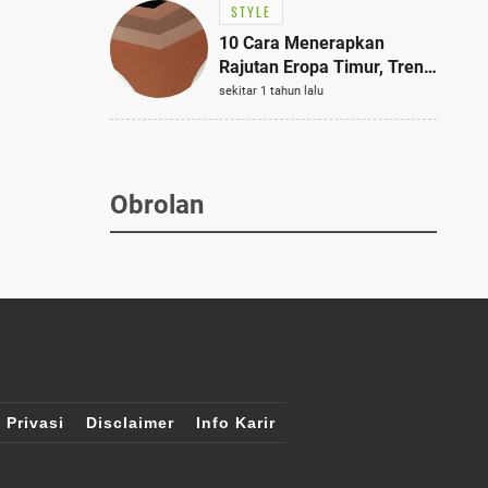
STYLE
10 Cara Menerapkan
Rajutan Eropa Timur, Tren
Mode Terbaik dan Paling
sekitar 1 tahun lalu
Dicari 2023
Obrolan
 Privasi
Disclaimer
Info Karir