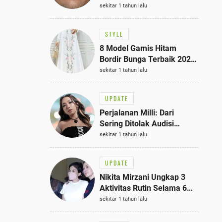
Bisa Jadi Inspirasi
sekitar 1 tahun lalu
Fashionmu
STYLE
8 Model Gamis Hitam
Bordir Bunga Terbaik 2025,
Stylish untuk Hangout
sekitar 1 tahun lalu
hingga Acara Semi-Formal
UPDATE
Perjalanan Milli: Dari
Sering Ditolak Audisi
hingga Menjadi Rapper Top
sekitar 1 tahun lalu
10 Thailand
UPDATE
Nikita Mirzani Ungkap 3
Aktivitas Rutin Selama 6
Bulan di Rutan Pondok
sekitar 1 tahun lalu
Bambu, Terungkap!