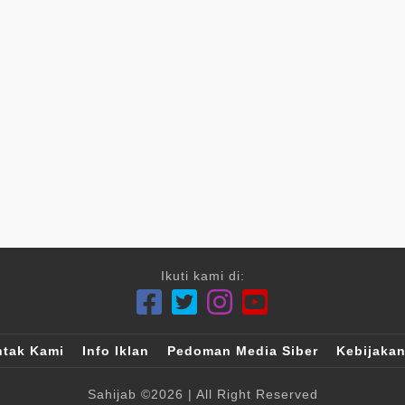
Ikuti kami di:
tak Kami
Info Iklan
Pedoman Media Siber
Kebijakan
Sahijab
©2026
| All Right Reserved