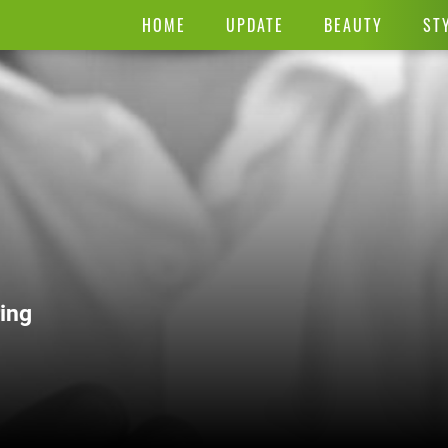
HOME
UPDATE
BEAUTY
ST
ing