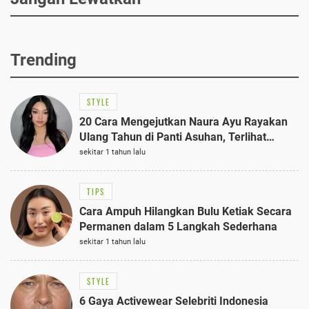
Trending
STYLE
20 Cara Mengejutkan Naura Ayu Rayakan
Ulang Tahun di Panti Asuhan, Terlihat
Anggun dengan Kaftan Cokelat
sekitar 1 tahun lalu
TIPS
Cara Ampuh Hilangkan Bulu Ketiak Secara
Permanen dalam 5 Langkah Sederhana
sekitar 1 tahun lalu
STYLE
6 Gaya Activewear Selebriti Indonesia