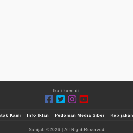
Ikuti kami di:
tak Kami
Info Iklan
Pedoman Media Siber
Kebijakan
Sahijab
©2026
| All Right Reserved