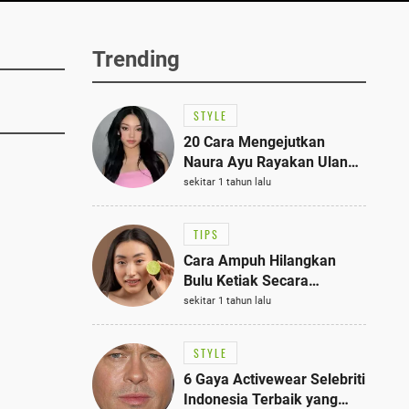
Trending
STYLE
20 Cara Mengejutkan
Naura Ayu Rayakan Ulang
Tahun di Panti Asuhan,
sekitar 1 tahun lalu
Terlihat Anggun dengan
Kaftan Cokelat
TIPS
Cara Ampuh Hilangkan
Bulu Ketiak Secara
Permanen dalam 5
sekitar 1 tahun lalu
Langkah Sederhana
STYLE
6 Gaya Activewear Selebriti
Indonesia Terbaik yang