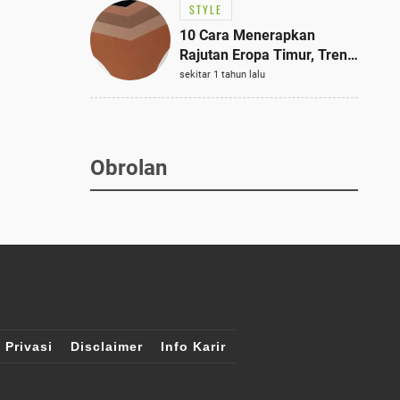
STYLE
10 Cara Menerapkan
Rajutan Eropa Timur, Tren
Mode Terbaik dan Paling
sekitar 1 tahun lalu
Dicari 2023
Obrolan
 Privasi
Disclaimer
Info Karir