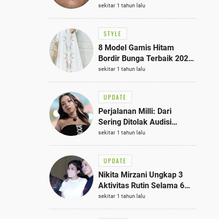
Bisa Jadi Inspirasi
sekitar 1 tahun lalu
Fashionmu
STYLE
8 Model Gamis Hitam
Bordir Bunga Terbaik 2025,
Stylish untuk Hangout
sekitar 1 tahun lalu
hingga Acara Semi-Formal
UPDATE
Perjalanan Milli: Dari
Sering Ditolak Audisi
hingga Menjadi Rapper Top
sekitar 1 tahun lalu
10 Thailand
UPDATE
Nikita Mirzani Ungkap 3
Aktivitas Rutin Selama 6
Bulan di Rutan Pondok
sekitar 1 tahun lalu
Bambu, Terungkap!