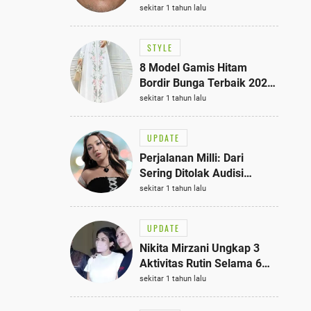
Bisa Jadi Inspirasi
sekitar 1 tahun lalu
Fashionmu
STYLE
8 Model Gamis Hitam
Bordir Bunga Terbaik 2025,
Stylish untuk Hangout
sekitar 1 tahun lalu
hingga Acara Semi-Formal
UPDATE
Perjalanan Milli: Dari
Sering Ditolak Audisi
hingga Menjadi Rapper Top
sekitar 1 tahun lalu
10 Thailand
UPDATE
Nikita Mirzani Ungkap 3
Aktivitas Rutin Selama 6
Bulan di Rutan Pondok
sekitar 1 tahun lalu
Bambu, Terungkap!