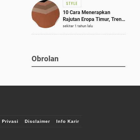
STYLE
10 Cara Menerapkan
Rajutan Eropa Timur, Tren
Mode Terbaik dan Paling
sekitar 1 tahun lalu
Dicari 2023
Obrolan
 Privasi
Disclaimer
Info Karir