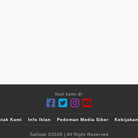
Ikuti kami di:
tak Kami
Info Iklan
Pedoman Media Siber
Kebijakan
Sahijab
©2026
| All Right Reserved