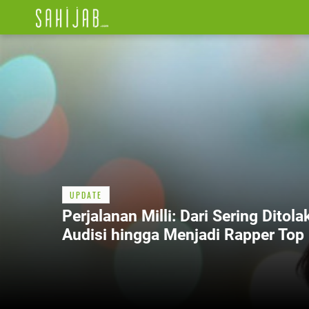
UPDATE
Perjalanan Milli: Dari Sering Ditola
Audisi hingga Menjadi Rapper Top
Thailand