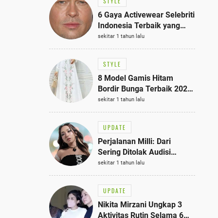
STYLE
6 Gaya Activewear Selebriti
Indonesia Terbaik yang
Bisa Jadi Inspirasi
sekitar 1 tahun lalu
Fashionmu
STYLE
8 Model Gamis Hitam
Bordir Bunga Terbaik 2025,
Stylish untuk Hangout
sekitar 1 tahun lalu
hingga Acara Semi-Formal
UPDATE
Perjalanan Milli: Dari
Sering Ditolak Audisi
hingga Menjadi Rapper Top
sekitar 1 tahun lalu
10 Thailand
UPDATE
Nikita Mirzani Ungkap 3
Aktivitas Rutin Selama 6