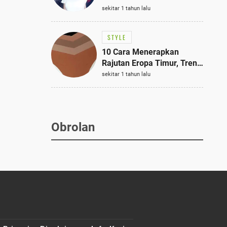
Bulan di Rutan Pondok
sekitar 1 tahun lalu
Bambu, Terungkap!
STYLE
10 Cara Menerapkan
Rajutan Eropa Timur, Tren
Mode Terbaik dan Paling
sekitar 1 tahun lalu
Dicari 2023
Obrolan