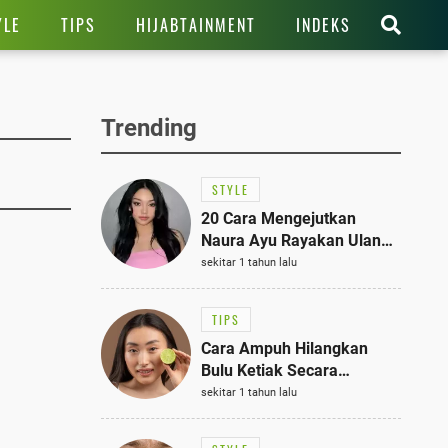
YLE
TIPS
HIJABTAINMENT
INDEKS
Trending
STYLE
20 Cara Mengejutkan
Naura Ayu Rayakan Ulang
Tahun di Panti Asuhan,
sekitar 1 tahun lalu
Terlihat Anggun dengan
Kaftan Cokelat
TIPS
Cara Ampuh Hilangkan
Bulu Ketiak Secara
Permanen dalam 5
sekitar 1 tahun lalu
Langkah Sederhana