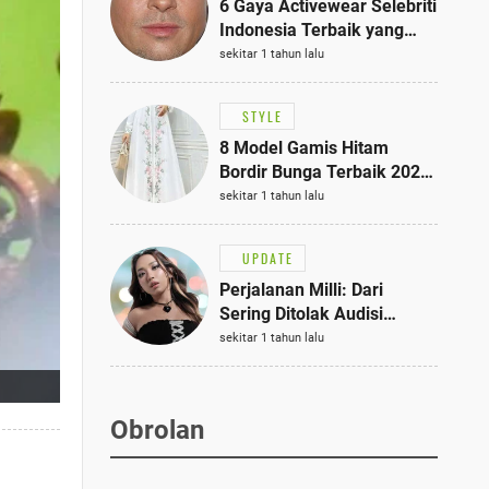
6 Gaya Activewear Selebriti
Indonesia Terbaik yang
Bisa Jadi Inspirasi
sekitar 1 tahun lalu
Fashionmu
STYLE
8 Model Gamis Hitam
Bordir Bunga Terbaik 2025,
Stylish untuk Hangout
sekitar 1 tahun lalu
hingga Acara Semi-Formal
UPDATE
Perjalanan Milli: Dari
Sering Ditolak Audisi
hingga Menjadi Rapper Top
sekitar 1 tahun lalu
10 Thailand
Obrolan