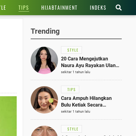
TIPS
YLE
HIJABTAINMENT
INDEKS
Trending
STYLE
20 Cara Mengejutkan
Naura Ayu Rayakan Ulang
Tahun di Panti Asuhan,
sekitar 1 tahun lalu
Terlihat Anggun dengan
Kaftan Cokelat
TIPS
Cara Ampuh Hilangkan
Bulu Ketiak Secara
Permanen dalam 5
sekitar 1 tahun lalu
Langkah Sederhana
STYLE