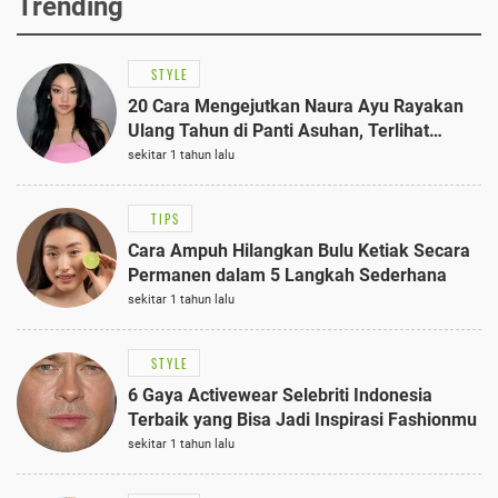
Trending
STYLE
20 Cara Mengejutkan Naura Ayu Rayakan
Ulang Tahun di Panti Asuhan, Terlihat
Anggun dengan Kaftan Cokelat
sekitar 1 tahun lalu
TIPS
Cara Ampuh Hilangkan Bulu Ketiak Secara
Permanen dalam 5 Langkah Sederhana
sekitar 1 tahun lalu
STYLE
6 Gaya Activewear Selebriti Indonesia
Terbaik yang Bisa Jadi Inspirasi Fashionmu
sekitar 1 tahun lalu