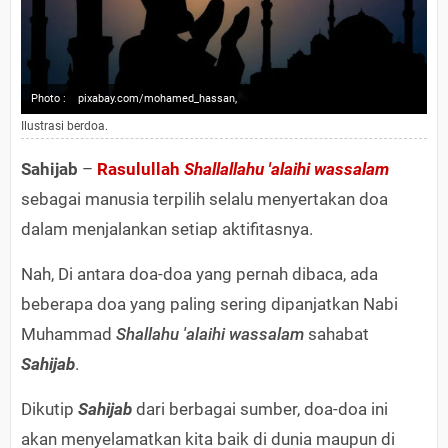
Photo :
pixabay.com/mohamed_hassan,
Ilustrasi berdoa.
Sahijab
–
Rasulullah
Shallallahu 'alaihi wassalam
sebagai manusia terpilih selalu menyertakan doa
dalam menjalankan setiap aktifitasnya.
Nah, Di antara doa-doa yang pernah dibaca, ada
beberapa doa yang paling sering dipanjatkan Nabi
Muhammad
Shallahu 'alaihi wassalam
sahabat
Sahijab
.
Dikutip
Sahijab
dari berbagai sumber, doa-doa ini
akan menyelamatkan kita baik di dunia maupun di