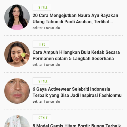
STYLE
20 Cara Mengejutkan Naura Ayu Rayakan
Ulang Tahun di Panti Asuhan, Terlihat
Anggun dengan Kaftan Cokelat
sekitar 1 tahun lalu
TIPS
Cara Ampuh Hilangkan Bulu Ketiak Secara
Permanen dalam 5 Langkah Sederhana
sekitar 1 tahun lalu
STYLE
6 Gaya Activewear Selebriti Indonesia
Terbaik yang Bisa Jadi Inspirasi Fashionmu
sekitar 1 tahun lalu
STYLE
8 Model Gamis Hitam Bordir Bunga Terbaik