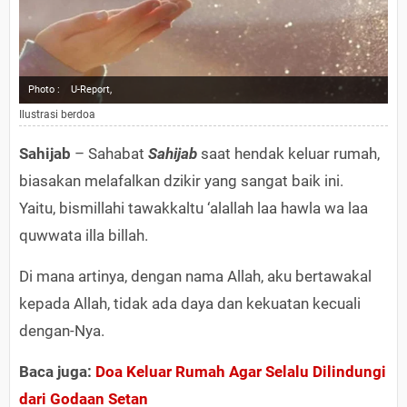
Photo :
U-Report,
Ilustrasi berdoa
Sahijab
– Sahabat
Sahijab
saat hendak keluar rumah,
biasakan melafalkan dzikir yang sangat baik ini.
Yaitu, bismillahi tawakkaltu ‘alallah laa hawla wa laa
quwwata illa billah.
Di mana artinya, dengan nama Allah, aku bertawakal
kepada Allah, tidak ada daya dan kekuatan kecuali
dengan-Nya.
Baca juga:
Doa Keluar Rumah Agar Selalu Dilindungi
dari Godaan Setan​