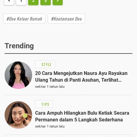
1
2
3
#Doa Keluar Rumah
#Keutamaan Doa
Trending
STYLE
20 Cara Mengejutkan Naura Ayu Rayakan
Ulang Tahun di Panti Asuhan, Terlihat
Anggun dengan Kaftan Cokelat
sekitar 1 tahun lalu
TIPS
Cara Ampuh Hilangkan Bulu Ketiak Secara
Permanen dalam 5 Langkah Sederhana
sekitar 1 tahun lalu