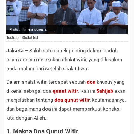
Photo :
timesindonesia,
Ilustrasi - Sholat Ied
Jakarta
– Salah satu aspek penting dalam ibadah
Islam adalah melakukan shalat witir, yang dilakukan
pada malam hari setelah shalat Isya.
Dalam shalat witir, terdapat sebuah
doa
khusus yang
dikenal sebagai doa
qunut witir
. Kali ini
Sahijab
akan
menjelaskan tentang
doa qunut witir
, keutamaannya,
dan bagaimana doa ini dapat memperkuat koneksi
kita dengan Allah.
1. Makna Doa Qunut Witir