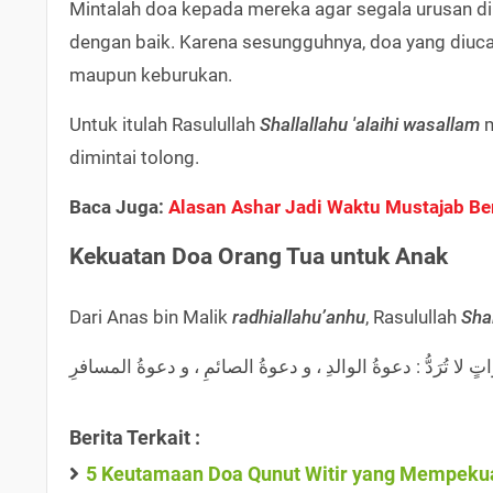
Mintalah doa kepada mereka agar segala urusan di
dengan baik. Karena sesungguhnya, doa yang diuca
maupun keburukan.
Untuk itulah Rasulullah
Shallallahu 'alaihi wasallam
m
dimintai tolong.
Baca Juga:
Alasan Ashar Jadi Waktu Mustajab Be
Kekuatan Doa Orang Tua untuk Anak
Dari Anas bin Malik
radhiallahu’anhu
, Rasulullah
Shal
اتٍ لا تُرَدُّ : دعوةُ الوالدِ ، و دعوةُ الصائمِ ، و دعوةُ المسافرِ
Berita Terkait :
5 Keutamaan Doa Qunut Witir yang Mempekua