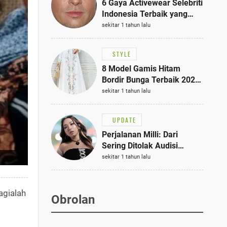
6 Gaya Activewear Selebriti
Indonesia Terbaik yang
Bisa Jadi Inspirasi
sekitar 1 tahun lalu
Fashionmu
STYLE
8 Model Gamis Hitam
Bordir Bunga Terbaik 2025,
Stylish untuk Hangout
sekitar 1 tahun lalu
hingga Acara Semi-Formal
UPDATE
Perjalanan Milli: Dari
Sering Ditolak Audisi
hingga Menjadi Rapper Top
sekitar 1 tahun lalu
10 Thailand
agialah
Obrolan