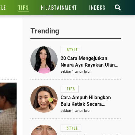
TIPS
YLE
HIJABTAINMENT
INDEKS
Trending
STYLE
20 Cara Mengejutkan
Naura Ayu Rayakan Ulang
Tahun di Panti Asuhan,
sekitar 1 tahun lalu
Terlihat Anggun dengan
Kaftan Cokelat
TIPS
Cara Ampuh Hilangkan
Bulu Ketiak Secara
Permanen dalam 5
sekitar 1 tahun lalu
Langkah Sederhana
STYLE