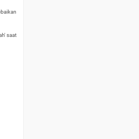
ebaikan
h' saat