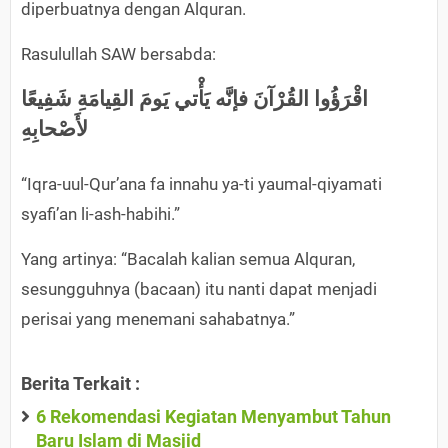
diperbuatnya dengan Alquran.
Rasulullah SAW bersabda:
اقْرَؤُوا القُرْآنَ فإنَّه يَأْتي يَومَ القِيامَةِ شَفِيعًا
لأَصْحابِهِ
“Iqra-uul-Qur’ana fa innahu ya-ti yaumal-qiyamati
syafi’an li-ash-habihi.”
Yang artinya: “Bacalah kalian semua Alquran,
sesungguhnya (bacaan) itu nanti dapat menjadi
perisai yang menemani sahabatnya.”
Berita Terkait :
6 Rekomendasi Kegiatan Menyambut Tahun
Baru Islam di Masjid