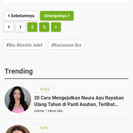
Sebelumnya
Selanjutnya
1
2
3
#Doa Meminta Jodoh
#Keutamaan Doa
Trending
STYLE
20 Cara Mengejutkan Naura Ayu Rayakan
Ulang Tahun di Panti Asuhan, Terlihat
Anggun dengan Kaftan Cokelat
sekitar 1 tahun lalu
TIPS