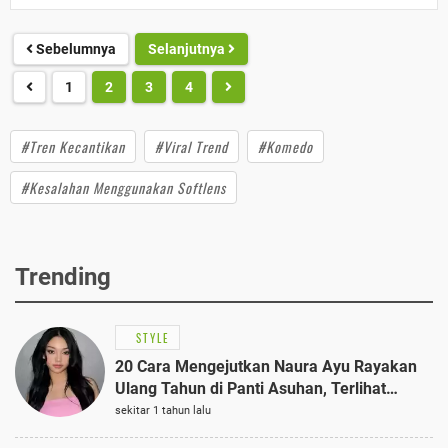
Sebelumnya
Selanjutnya
1
2
3
4
#Tren Kecantikan
#Viral Trend
#Komedo
#Kesalahan Menggunakan Softlens
Trending
STYLE
20 Cara Mengejutkan Naura Ayu Rayakan
Ulang Tahun di Panti Asuhan, Terlihat
Anggun dengan Kaftan Cokelat
sekitar 1 tahun lalu