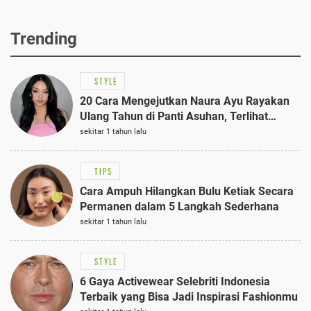
Trending
STYLE
20 Cara Mengejutkan Naura Ayu Rayakan
Ulang Tahun di Panti Asuhan, Terlihat
Anggun dengan Kaftan Cokelat
sekitar 1 tahun lalu
TIPS
Cara Ampuh Hilangkan Bulu Ketiak Secara
Permanen dalam 5 Langkah Sederhana
sekitar 1 tahun lalu
STYLE
6 Gaya Activewear Selebriti Indonesia
Terbaik yang Bisa Jadi Inspirasi Fashionmu