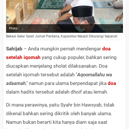
Photo :
,
Bekasi Gelar Salat Jumat Perdana, Kapasitas Masjid Dikurangi Separuh
Sahijab
– Anda mungkin pernah mendengar
doa
setelah iqomah
yang cukup populer, bahkan sering
diucapkan menjelang sholat dilaksanakan. Doa
setelah iqomah tersebut adalah "
Aqoomallahu wa
adaamah
," namun para ulama berpendapat jika
doa
dalam hadits tersebut adalah dhoif atau lemah.
Di mana perawinya, yaitu Syahr bin Hawsyab, tidak
dikenal bahkan sering dikritik oleh banyak ulama.
Namun bukan berarti kita hanya diam saja saat