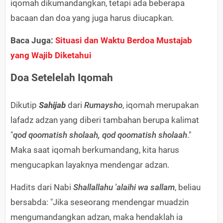
iqomah dikumandangkan, tetapi ada beberapa
bacaan dan doa yang juga harus diucapkan.
Baca Juga:
Situasi dan Waktu Berdoa Mustajab
yang Wajib Diketahui
Doa Setelelah Iqomah
Dikutip
Sahijab
dari
Rumaysho
, iqomah merupakan
lafadz adzan yang diberi tambahan berupa kalimat
"
qod qoomatish sholaah, qod qoomatish sholaah
."
Maka saat iqomah berkumandang, kita harus
mengucapkan layaknya mendengar adzan.
Hadits dari Nabi
Shallallahu 'alaihi wa sallam
, beliau
bersabda: "Jika seseorang mendengar muadzin
mengumandangkan adzan, maka hendaklah ia