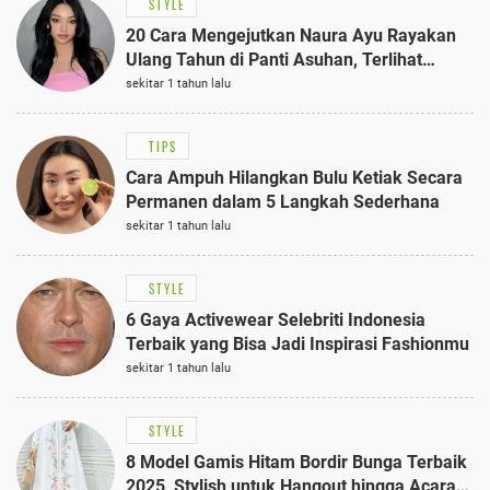
STYLE
20 Cara Mengejutkan Naura Ayu Rayakan
Ulang Tahun di Panti Asuhan, Terlihat
Anggun dengan Kaftan Cokelat
sekitar 1 tahun lalu
TIPS
Cara Ampuh Hilangkan Bulu Ketiak Secara
Permanen dalam 5 Langkah Sederhana
sekitar 1 tahun lalu
STYLE
6 Gaya Activewear Selebriti Indonesia
Terbaik yang Bisa Jadi Inspirasi Fashionmu
sekitar 1 tahun lalu
STYLE
8 Model Gamis Hitam Bordir Bunga Terbaik
2025, Stylish untuk Hangout hingga Acara