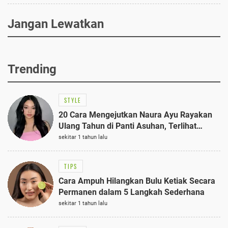
Jangan Lewatkan
Trending
STYLE
20 Cara Mengejutkan Naura Ayu Rayakan
Ulang Tahun di Panti Asuhan, Terlihat
Anggun dengan Kaftan Cokelat
sekitar 1 tahun lalu
TIPS
Cara Ampuh Hilangkan Bulu Ketiak Secara
Permanen dalam 5 Langkah Sederhana
sekitar 1 tahun lalu