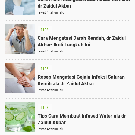
dr Zaidul Akbar
lewat 4 tahun lalu
TIPS
Cara Mengatasi Darah Rendah, dr Zaidul
Akbar: Ikuti Langkah Ini
lewat 4 tahun lalu
TIPS
Resep Mengatasi Gejala Infeksi Saluran
Kemih ala dr Zaidul Akbar
lewat 4 tahun lalu
TIPS
Tips Cara Membuat Infused Water ala dr
Zaidul Akbar
lewat 4 tahun lalu