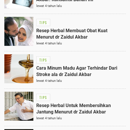
lewat 4 tahun lalu
TIPS
Resep Herbal Membuat Obat Kuat
Menurut dr Zaidul Akbar
lewat 4 tahun lalu
TIPS
Cara Minum Madu Agar Terhindar Dari
Stroke ala dr Zaidul Akbar
lewat 4 tahun lalu
TIPS
Resep Herbal Untuk Membersihkan
Jantung Menurut dr Zaidul Akbar
lewat 4 tahun lalu