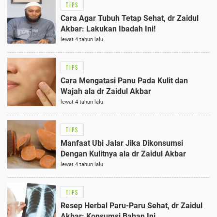
TIPS
Cara Agar Tubuh Tetap Sehat, dr Zaidul
Akbar: Lakukan Ibadah Ini!
lewat 4 tahun lalu
TIPS
Cara Mengatasi Panu Pada Kulit dan
Wajah ala dr Zaidul Akbar
lewat 4 tahun lalu
TIPS
Manfaat Ubi Jalar Jika Dikonsumsi
Dengan Kulitnya ala dr Zaidul Akbar
lewat 4 tahun lalu
TIPS
Resep Herbal Paru-Paru Sehat, dr Zaidul
Akbar: Konsumsi Bahan Ini