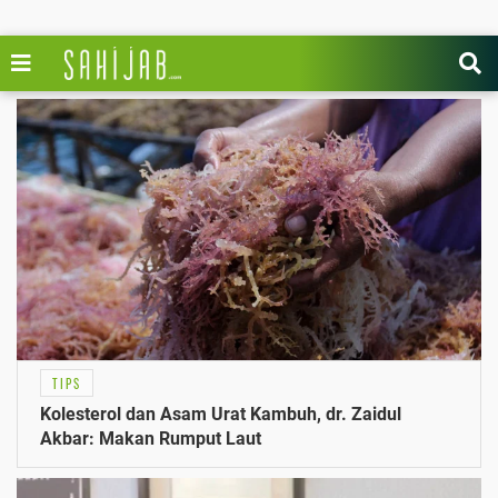
TIPS
Kolesterol dan Asam Urat Kambuh, dr. Zaidul
Akbar: Makan Rumput Laut