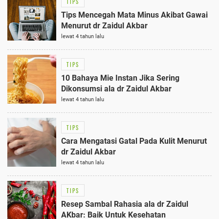
TIPS
Tips Mencegah Mata Minus Akibat Gawai
Menurut dr Zaidul Akbar
lewat 4 tahun lalu
TIPS
10 Bahaya Mie Instan Jika Sering
Dikonsumsi ala dr Zaidul Akbar
lewat 4 tahun lalu
TIPS
Cara Mengatasi Gatal Pada Kulit Menurut
dr Zaidul Akbar
lewat 4 tahun lalu
TIPS
Resep Sambal Rahasia ala dr Zaidul
AKbar: Baik Untuk Kesehatan