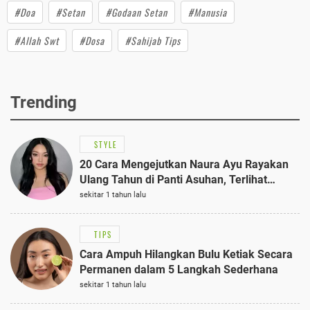
#Doa
#Setan
#Godaan Setan
#Manusia
#Allah Swt
#Dosa
#Sahijab Tips
Trending
STYLE
20 Cara Mengejutkan Naura Ayu Rayakan
Ulang Tahun di Panti Asuhan, Terlihat
Anggun dengan Kaftan Cokelat
sekitar 1 tahun lalu
TIPS
Cara Ampuh Hilangkan Bulu Ketiak Secara
Permanen dalam 5 Langkah Sederhana
sekitar 1 tahun lalu