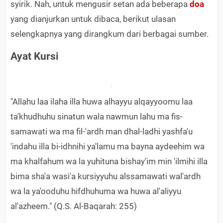
syirik. Nah, untuk mengusir setan ada beberapa
doa
yang dianjurkan untuk dibaca, berikut ulasan
selengkapnya yang dirangkum dari berbagai sumber.
Ayat Kursi
"Allahu laa ilaha illa huwa alhayyu alqayyoomu laa
ta'khudhuhu sinatun wala nawmun lahu ma fis-
samawati wa ma fil-'ardh man dhal-ladhi yashfa'u
'indahu illa bi-idhnihi ya'lamu ma bayna aydeehim wa
ma khalfahum wa la yuhituna bishay'im min 'ilmihi illa
bima sha'a wasi'a kursiyyuhu alssamawati wal'ardh
wa la ya'ooduhu hifdhuhuma wa huwa al'aliyyu
al'azheem." (Q.S. Al-Baqarah: 255)