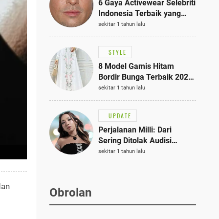
6 Gaya Activewear Selebriti
Indonesia Terbaik yang
Bisa Jadi Inspirasi
sekitar 1 tahun lalu
Fashionmu
STYLE
8 Model Gamis Hitam
Bordir Bunga Terbaik 2025,
Stylish untuk Hangout
sekitar 1 tahun lalu
hingga Acara Semi-Formal
UPDATE
Perjalanan Milli: Dari
Sering Ditolak Audisi
hingga Menjadi Rapper Top
sekitar 1 tahun lalu
10 Thailand
an
Obrolan