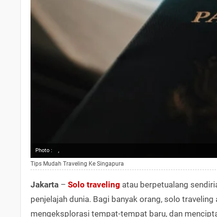
Photo :
,
Tips Mudah Traveling Ke Singapura
Jakarta
–
Solo traveling
atau berpetualang sendiri
penjelajah dunia. Bagi banyak orang, solo traveling 
mengeksplorasi tempat-tempat baru, dan mencipta