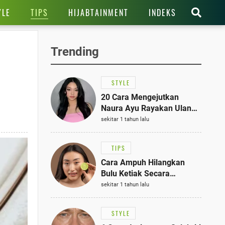
TIPS
YLE
HIJABTAINMENT
INDEKS
Trending
STYLE
20 Cara Mengejutkan
Naura Ayu Rayakan Ulang
Tahun di Panti Asuhan,
sekitar 1 tahun lalu
Terlihat Anggun dengan
Kaftan Cokelat
TIPS
Cara Ampuh Hilangkan
Bulu Ketiak Secara
Permanen dalam 5
sekitar 1 tahun lalu
Langkah Sederhana
STYLE