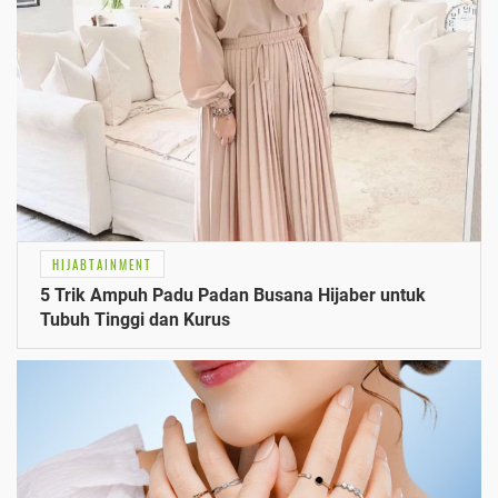
HIJABTAINMENT
5 Trik Ampuh Padu Padan Busana Hijaber untuk
Tubuh Tinggi dan Kurus