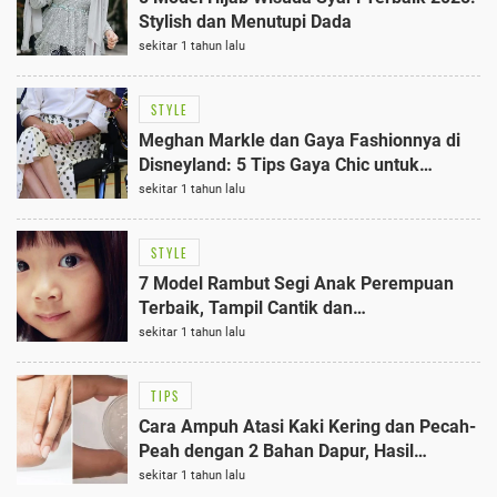
Stylish dan Menutupi Dada
sekitar 1 tahun lalu
STYLE
Meghan Markle dan Gaya Fashionnya di
Disneyland: 5 Tips Gaya Chic untuk
Liburan Keluarga
sekitar 1 tahun lalu
STYLE
7 Model Rambut Segi Anak Perempuan
Terbaik, Tampil Cantik dan
Menggemaskan
sekitar 1 tahun lalu
TIPS
Cara Ampuh Atasi Kaki Kering dan Pecah-
Peah dengan 2 Bahan Dapur, Hasil
Mengejutkan!
sekitar 1 tahun lalu