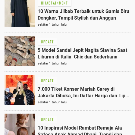
HIJABTAINMENT
10 Warna Jilbab Terbaik untuk Gamis Biru
Dongker, Tampil Stylish dan Anggun
sekitar 1 tahun lalu
UPDATE
5 Model Sandal Jepit Nagita Slavina Saat
Liburan di Italia, Chic dan Sederhana
sekitar 1 tahun lalu
UPDATE
7.000 Tiket Konser Mariah Carey di
Jakarta Dibuka, Ini Daftar Harga dan Tips
Sukses Nge-war
sekitar 1 tahun lalu
UPDATE
10 Inspirasi Model Rambut Remaja Ala
Safeea Anak Ahmad Dhani, Trendi dan