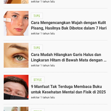
untuk Kulit Cerah!
sekitar 1 tahun lalu
TIPS
Cara Mengencangkan Wajah dengan Kulit
Pisang, Hasilnya Bak Dibotox dalam 7 Hari
sekitar 1 tahun lalu
TIPS
Cara Mudah Hilangkan Garis Halus dan
Lingkaran Hitam di Bawah Mata dengan 2
Bahan Dapur
sekitar 1 tahun lalu
STYLE
9 Manfaat Tak Terduga Membaca Buku
untuk Kesehatan Mental dan Fisik di 2025
sekitar 1 tahun lalu