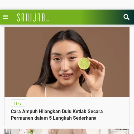
TIPS
Cara Ampuh Hilangkan Bulu Ketiak Secara
Permanen dalam 5 Langkah Sederhana