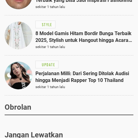
Terbaik yang Bisa Jadi Inspirasi Fashionmu
sekitar 1 tahun lalu
STYLE
8 Model Gamis Hitam Bordir Bunga Terbaik
2025, Stylish untuk Hangout hingga Acara
Semi-Formal
sekitar 1 tahun lalu
UPDATE
Perjalanan Milli: Dari Sering Ditolak Audisi
hingga Menjadi Rapper Top 10 Thailand
sekitar 1 tahun lalu
Obrolan
Jangan Lewatkan