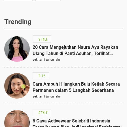
Trending
STYLE
20 Cara Mengejutkan Naura Ayu Rayakan
Ulang Tahun di Panti Asuhan, Terlihat
Anggun dengan Kaftan Cokelat
sekitar 1 tahun lalu
TIPS
Cara Ampuh Hilangkan Bulu Ketiak Secara
Permanen dalam 5 Langkah Sederhana
sekitar 1 tahun lalu
STYLE
6 Gaya Activewear Selebriti Indonesia