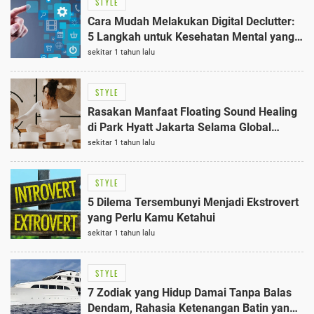
STYLE
Cara Mudah Melakukan Digital Declutter:
5 Langkah untuk Kesehatan Mental yang
Lebih Baik
sekitar 1 tahun lalu
STYLE
Rasakan Manfaat Floating Sound Healing
di Park Hyatt Jakarta Selama Global
Wellness Week 2025
sekitar 1 tahun lalu
STYLE
5 Dilema Tersembunyi Menjadi Ekstrovert
yang Perlu Kamu Ketahui
sekitar 1 tahun lalu
STYLE
7 Zodiak yang Hidup Damai Tanpa Balas
Dendam, Rahasia Ketenangan Batin yang