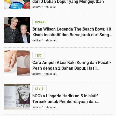
dari 3 Bahan Dapur yang Mengejutkan
sekitar 1 tahun lalu
UPDATE
Brian Wilson Legenda The Beach Boys: 10
Kisah Inspiratif dan Bersejarah dari Sang
Maestro Musik
sekitar 1 tahun lalu
TIPS
Cara Ampuh Atasi Kaki Kering dan Pecah-
Peah dengan 2 Bahan Dapur, Hasil
Mengejutkan!
sekitar 1 tahun lalu
STYLE
bOOka Lingerie Hadirkan 5 Inisiatif
Terbaik untuk Pemberdayaan dan
Kenyamanan Perempuan
sekitar 1 tahun lalu