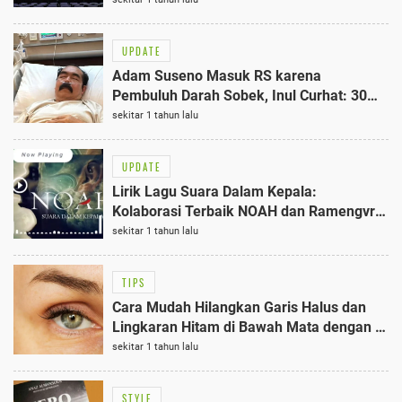
UPDATE
Adam Suseno Masuk RS karena
Pembuluh Darah Sobek, Inul Curhat: 30
Tahun Menikah, Tak Bisa Lihat Kamu Gini
sekitar 1 tahun lalu
UPDATE
Lirik Lagu Suara Dalam Kepala:
Kolaborasi Terbaik NOAH dan Ramengvrl
Mengangkat Isu Overthinking dengan 5
sekitar 1 tahun lalu
Menit Musik
TIPS
Cara Mudah Hilangkan Garis Halus dan
Lingkaran Hitam di Bawah Mata dengan 2
Bahan Dapur
sekitar 1 tahun lalu
STYLE