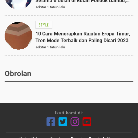
Selama 6 Bulan di Rutan Pondok Bambu,
Terungkap!
sekitar 1 tahun lalu
STYLE
10 Cara Menerapkan Rajutan Eropa Timur,
Tren Mode Terbaik dan Paling Dicari 2023
sekitar 1 tahun lalu
Obrolan
Ikuti kami di: