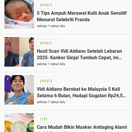
UPDATE
5 Tips Ampuh Merawat Kulit Anak Sensitif
Menurut Selebriti Franda
sekitar 1 tahun lalu
UPDATE
Hasil Scan Vidi Aldiano Setelah Lebaran
2025: Kanker Ginjal Tumbuh Cepat, Ini
Pengakuannya
sekitar 1 tahun lalu
UPDATE
Vidi Aldiano Berobat ke Malaysia 5 Kali
Selama 6 Bulan, Hadapi Gugatan Rp24,5
Miliar dengan Tenang
sekitar 1 tahun lalu
TIPS
Cara Mudah Bikin Masker Antiaging Alami