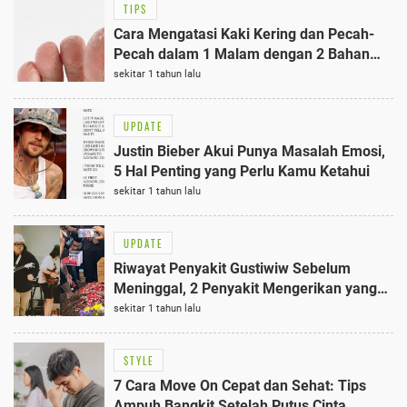
TIPS
Cara Mengatasi Kaki Kering dan Pecah-
Pecah dalam 1 Malam dengan 2 Bahan
Alami Terbaik
sekitar 1 tahun lalu
UPDATE
Justin Bieber Akui Punya Masalah Emosi,
5 Hal Penting yang Perlu Kamu Ketahui
sekitar 1 tahun lalu
UPDATE
Riwayat Penyakit Gustiwiw Sebelum
Meninggal, 2 Penyakit Mengerikan yang
Menyebabkan Kematiannya
sekitar 1 tahun lalu
STYLE
7 Cara Move On Cepat dan Sehat: Tips
Ampuh Bangkit Setelah Putus Cinta