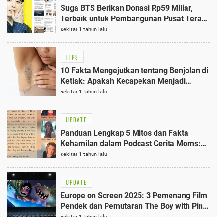
Suga BTS Berikan Donasi Rp59 Miliar,
Terbaik untuk Pembangunan Pusat Terapi
Autisme di Korea
sekitar 1 tahun lalu
TIPS
10 Fakta Mengejutkan tentang Benjolan di
Ketiak: Apakah Kecapekan Menjadi
Penyebab?
sekitar 1 tahun lalu
UPDATE
Panduan Lengkap 5 Mitos dan Fakta
Kehamilan dalam Podcast Cerita Moms:
Informasi Terpercaya untuk Ibu Muda
sekitar 1 tahun lalu
UPDATE
Europe on Screen 2025: 3 Pemenang Film
Pendek dan Pemutaran The Boy with Pink
Pants, Festival Berakhir Penuh Makna
sekitar 1 tahun lalu