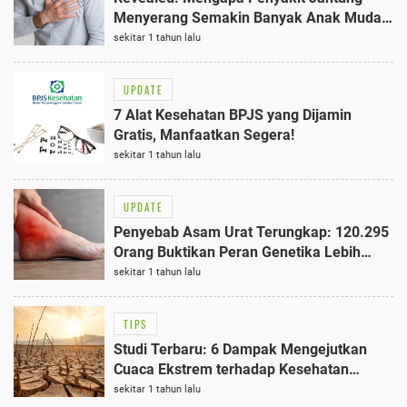
Menyerang Semakin Banyak Anak Muda
di Indonesia - 22,55 Juta Kasus Tercatat
sekitar 1 tahun lalu
UPDATE
7 Alat Kesehatan BPJS yang Dijamin
Gratis, Manfaatkan Segera!
sekitar 1 tahun lalu
UPDATE
Penyebab Asam Urat Terungkap: 120.295
Orang Buktikan Peran Genetika Lebih
Besar Dibanding Gaya Hidup
sekitar 1 tahun lalu
TIPS
Studi Terbaru: 6 Dampak Mengejutkan
Cuaca Ekstrem terhadap Kesehatan
Reproduksi Remaja di Kenya
sekitar 1 tahun lalu