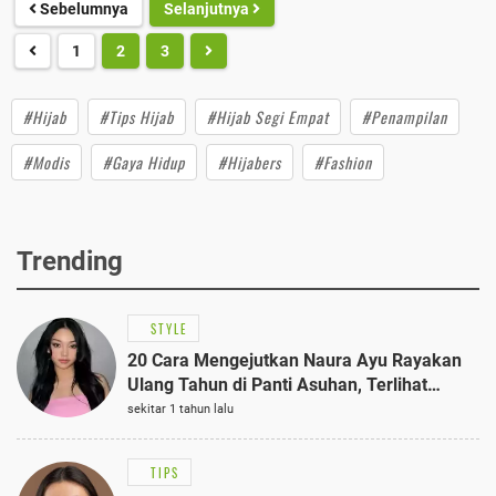
Sebelumnya
Selanjutnya
1
2
3
#Hijab
#Tips Hijab
#Hijab Segi Empat
#Penampilan
#Modis
#Gaya Hidup
#Hijabers
#Fashion
Trending
STYLE
20 Cara Mengejutkan Naura Ayu Rayakan
Ulang Tahun di Panti Asuhan, Terlihat
Anggun dengan Kaftan Cokelat
sekitar 1 tahun lalu
TIPS