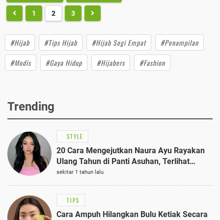
1
2
3
#Hijab
#Tips Hijab
#Hijab Segi Empat
#Penampilan
#Modis
#Gaya Hidup
#Hijabers
#Fashion
Trending
STYLE
20 Cara Mengejutkan Naura Ayu Rayakan
Ulang Tahun di Panti Asuhan, Terlihat
Anggun dengan Kaftan Cokelat
sekitar 1 tahun lalu
TIPS
Cara Ampuh Hilangkan Bulu Ketiak Secara