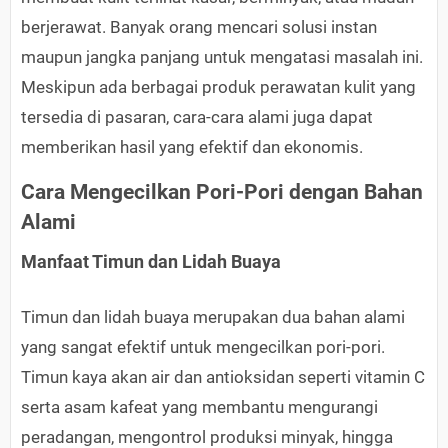
berjerawat. Banyak orang mencari solusi instan
maupun jangka panjang untuk mengatasi masalah ini.
Meskipun ada berbagai produk perawatan kulit yang
tersedia di pasaran, cara-cara alami juga dapat
memberikan hasil yang efektif dan ekonomis.
Cara Mengecilkan Pori-Pori dengan Bahan
Alami
Manfaat Timun dan Lidah Buaya
Timun dan lidah buaya merupakan dua bahan alami
yang sangat efektif untuk mengecilkan pori-pori.
Timun kaya akan air dan antioksidan seperti vitamin C
serta asam kafeat yang membantu mengurangi
peradangan, mengontrol produksi minyak, hingga