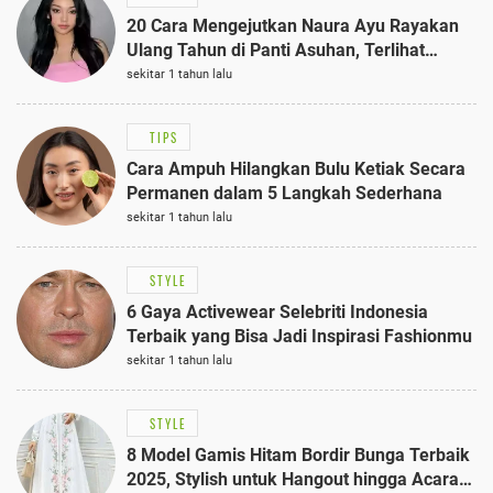
20 Cara Mengejutkan Naura Ayu Rayakan
Ulang Tahun di Panti Asuhan, Terlihat
Anggun dengan Kaftan Cokelat
sekitar 1 tahun lalu
TIPS
Cara Ampuh Hilangkan Bulu Ketiak Secara
Permanen dalam 5 Langkah Sederhana
sekitar 1 tahun lalu
STYLE
6 Gaya Activewear Selebriti Indonesia
Terbaik yang Bisa Jadi Inspirasi Fashionmu
sekitar 1 tahun lalu
STYLE
8 Model Gamis Hitam Bordir Bunga Terbaik
2025, Stylish untuk Hangout hingga Acara