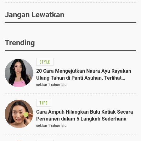
Jangan Lewatkan
Trending
STYLE
20 Cara Mengejutkan Naura Ayu Rayakan
Ulang Tahun di Panti Asuhan, Terlihat
Anggun dengan Kaftan Cokelat
sekitar 1 tahun lalu
TIPS
Cara Ampuh Hilangkan Bulu Ketiak Secara
Permanen dalam 5 Langkah Sederhana
sekitar 1 tahun lalu