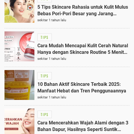
5 Tips Skincare Rahasia untuk Kulit Mulus
Bebas Pori-Pori Besar yang Jarang
Diketahui
sekitar 1 tahun lalu
TIPS
Cara Mudah Mencapai Kulit Cerah Natural
Hanya dengan Skincare Routine 5 Menit
Sehari
sekitar 1 tahun lalu
TIPS
10 Bahan Aktif Skincare Terbaik 2025:
Manfaat Hebat dan Tren Penggunaannya
sekitar 1 tahun lalu
TIPS
Cara Mencerahkan Wajah Alami dengan 3
Bahan Dapur, Hasilnya Seperti Suntik