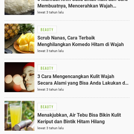
Membuatnya, Mencerahkan Wajah
dengan Sempurna
lewat 3 tahun lalu
BEAUTY
Scrub Nanas, Cara Terbaik
Menghilangkan Komedo Hitam di Wajah
lewat 3 tahun lalu
BEAUTY
3 Cara Mengencangkan Kulit Wajah
Secara Alami yang Bisa Anda Lakukan di
Rumah
lewat 3 tahun lalu
BEAUTY
Menakjubkan, Air Tebu Bisa Bikin Kulit
Keriput dan Bintik Hitam Hilang
lewat 3 tahun lalu