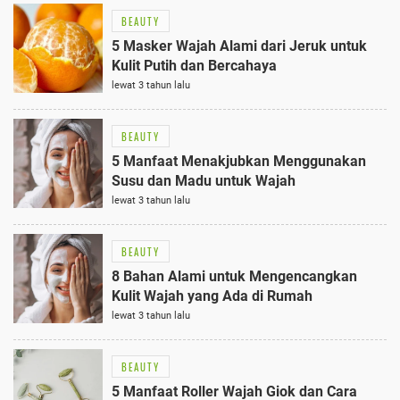
BEAUTY
5 Masker Wajah Alami dari Jeruk untuk
Kulit Putih dan Bercahaya
lewat 3 tahun lalu
BEAUTY
5 Manfaat Menakjubkan Menggunakan
Susu dan Madu untuk Wajah
lewat 3 tahun lalu
BEAUTY
8 Bahan Alami untuk Mengencangkan
Kulit Wajah yang Ada di Rumah
lewat 3 tahun lalu
BEAUTY
5 Manfaat Roller Wajah Giok dan Cara