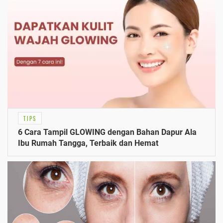
TIPS
6 Cara Tampil GLOWING dengan Bahan Dapur Ala
Ibu Rumah Tangga, Terbaik dan Hemat