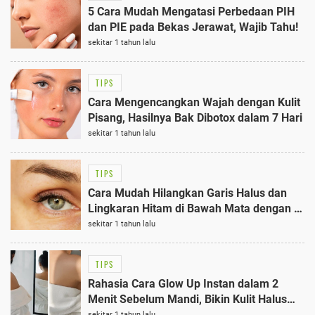
5 Cara Mudah Mengatasi Perbedaan PIH
dan PIE pada Bekas Jerawat, Wajib Tahu!
sekitar 1 tahun lalu
TIPS
Cara Mengencangkan Wajah dengan Kulit
Pisang, Hasilnya Bak Dibotox dalam 7 Hari
sekitar 1 tahun lalu
TIPS
Cara Mudah Hilangkan Garis Halus dan
Lingkaran Hitam di Bawah Mata dengan 2
Bahan Dapur
sekitar 1 tahun lalu
TIPS
Rahasia Cara Glow Up Instan dalam 2
Menit Sebelum Mandi, Bikin Kulit Halus
dan Segar
sekitar 1 tahun lalu