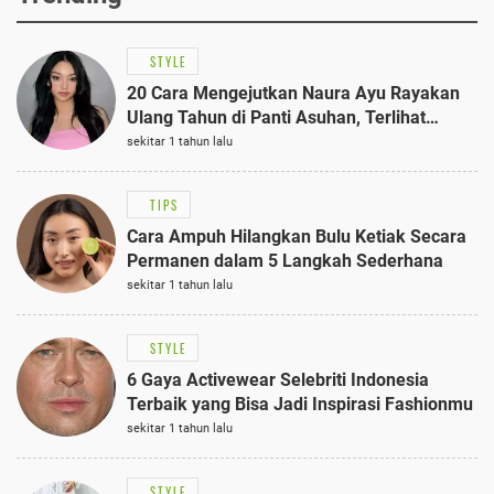
STYLE
20 Cara Mengejutkan Naura Ayu Rayakan
Ulang Tahun di Panti Asuhan, Terlihat
Anggun dengan Kaftan Cokelat
sekitar 1 tahun lalu
TIPS
Cara Ampuh Hilangkan Bulu Ketiak Secara
Permanen dalam 5 Langkah Sederhana
sekitar 1 tahun lalu
STYLE
6 Gaya Activewear Selebriti Indonesia
Terbaik yang Bisa Jadi Inspirasi Fashionmu
sekitar 1 tahun lalu
STYLE