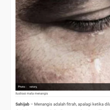
Photo :
vstory,
Ilustrasi mata menangis
Sahijab
– Menangis adalah fitrah, apalagi ketika d