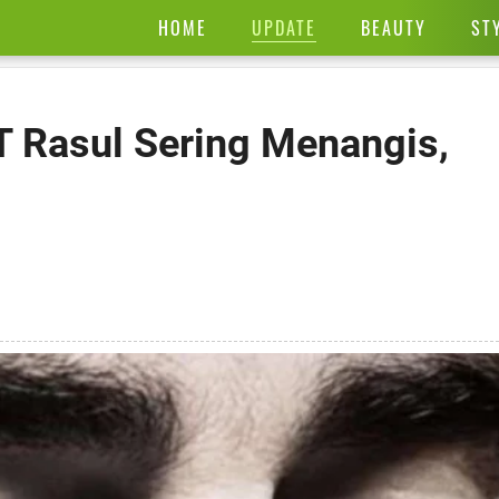
UPDATE
HOME
BEAUTY
ST
 Rasul Sering Menangis,