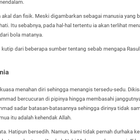
 mendalam.
 akal dan fisik. Meski digambarkan sebagai manusia yang bi
ti. Itu sebabnya, pada hal-hal tertentu ia akan terlihat men
 dari bola matanya.
b
kutip dari beberapa sumber tentang sebab mengapa Rasul
nia
kuasa menahan diri sehingga menangis tersedu-sedu. Dikis
hammad bercucuran di pipinya hingga membasahi janggutnya
mmad sadar batasan-batasannya sehingga dirinya tidak sa
emua itu adalah kehendak Allah.
ata. Hatipun bersedih. Namun, kami tidak pernah durhaka k