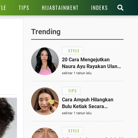
YLE
TIPS
HIJABTAINMENT
INDEKS
Trending
STYLE
20 Cara Mengejutkan
Naura Ayu Rayakan Ulang
Tahun di Panti Asuhan,
sekitar 1 tahun lalu
Terlihat Anggun dengan
Kaftan Cokelat
TIPS
Cara Ampuh Hilangkan
Bulu Ketiak Secara
Permanen dalam 5
sekitar 1 tahun lalu
Langkah Sederhana
STYLE