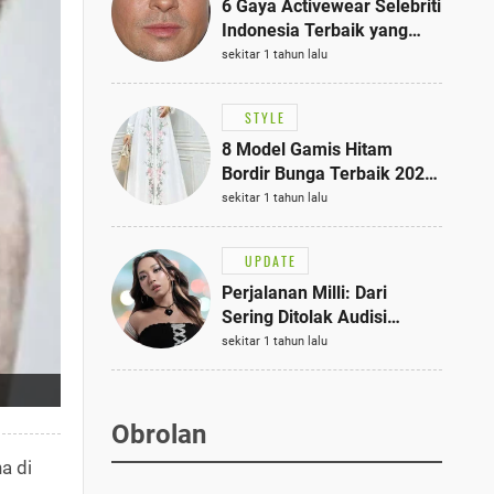
6 Gaya Activewear Selebriti
Indonesia Terbaik yang
Bisa Jadi Inspirasi
sekitar 1 tahun lalu
Fashionmu
STYLE
8 Model Gamis Hitam
Bordir Bunga Terbaik 2025,
Stylish untuk Hangout
sekitar 1 tahun lalu
hingga Acara Semi-Formal
UPDATE
Perjalanan Milli: Dari
Sering Ditolak Audisi
hingga Menjadi Rapper Top
sekitar 1 tahun lalu
10 Thailand
Obrolan
a di