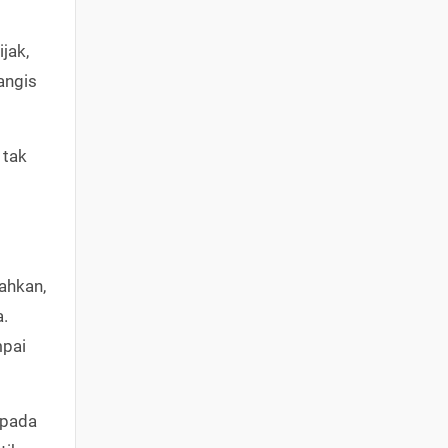
jak,
angis
 tak
ahkan,
.
mpai
epada