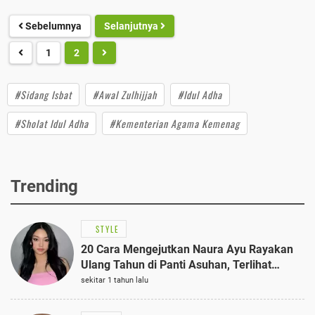
Sebelumnya
Selanjutnya
1
2
#Sidang Isbat
#Awal Zulhijjah
#Idul Adha
#Sholat Idul Adha
#Kementerian Agama Kemenag
Trending
STYLE
20 Cara Mengejutkan Naura Ayu Rayakan
Ulang Tahun di Panti Asuhan, Terlihat
Anggun dengan Kaftan Cokelat
sekitar 1 tahun lalu