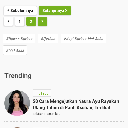
Sebelumnya
Selanjutnya
1
2
#Hewan Kurban
#Qurban
#Sapi Kurban Idul Adha
#Idul Adha
Trending
STYLE
20 Cara Mengejutkan Naura Ayu Rayakan
Ulang Tahun di Panti Asuhan, Terlihat
Anggun dengan Kaftan Cokelat
sekitar 1 tahun lalu