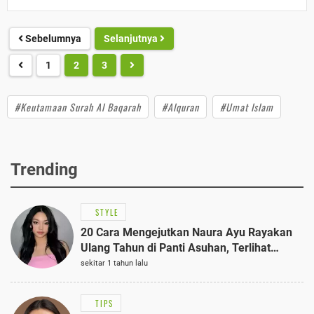
Sebelumnya
Selanjutnya
1
2
3
#Keutamaan Surah Al Baqarah
#Alquran
#Umat Islam
Trending
STYLE
20 Cara Mengejutkan Naura Ayu Rayakan
Ulang Tahun di Panti Asuhan, Terlihat
Anggun dengan Kaftan Cokelat
sekitar 1 tahun lalu
TIPS