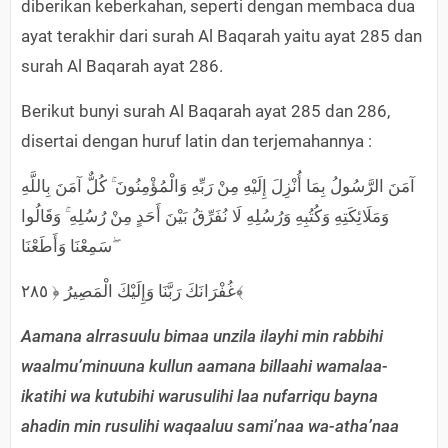
diberikan keberkahan, seperti dengan membaca dua
ayat terakhir dari surah Al Baqarah yaitu ayat 285 dan
surah Al Baqarah ayat 286.
Berikut bunyi surah Al Baqarah ayat 285 dan 286,
disertai dengan huruf latin dan terjemahannya :
آمَنَ الرَّسُولُ بِمَا أُنْزِلَ إِلَيْهِ مِنْ رَبِّهِ وَالْمُؤْمِنُونَ ۚ كُلٌّ آمَنَ بِاللَّهِ
وَمَلَائِكَتِهِ وَكُتُبِهِ وَرُسُلِهِ لَا نُفَرِّقُ بَيْنَ أَحَدٍ مِنْ رُسُلِهِ ۚ وَقَالُوا
سَمِعْنَا وَأَطَعْنَا ۖ
غُفْرَانَكَ رَبَّنَا وَإِلَيْكَ الْمَصِيرُ ﴿ ٢٨٥﴾
Aamana alrrasuulu bimaa unzila ilayhi min rabbihi
waalmu’minuuna kullun aamana billaahi wamalaa-
ikatihi wa kutubihi warusulihi laa nufarriqu bayna
ahadin min rusulihi waqaaluu sami’naa wa-atha’naa