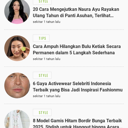
STYLE
20 Cara Mengejutkan Naura Ayu Rayakan
Ulang Tahun di Panti Asuhan, Terlihat
Anggun dengan Kaftan Cokelat
sekitar 1 tahun lalu
TIPS
Cara Ampuh Hilangkan Bulu Ketiak Secara
Permanen dalam 5 Langkah Sederhana
sekitar 1 tahun lalu
STYLE
6 Gaya Activewear Selebriti Indonesia
Terbaik yang Bisa Jadi Inspirasi Fashionmu
sekitar 1 tahun lalu
STYLE
8 Model Gamis Hitam Bordir Bunga Terbaik
2025, Stylish untuk Hangout hingga Acara