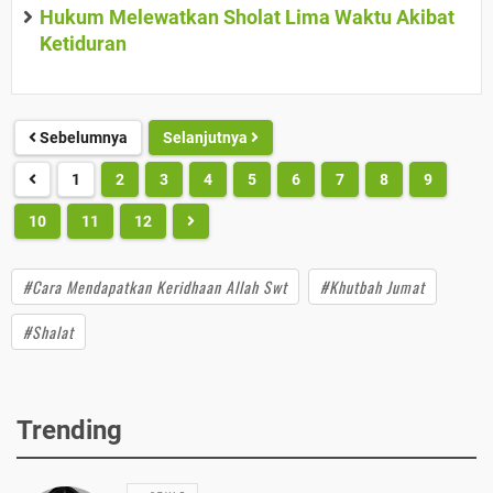
Hukum Melewatkan Sholat Lima Waktu Akibat
Ketiduran
Sebelumnya
Selanjutnya
1
2
3
4
5
6
7
8
9
10
11
12
#Cara Mendapatkan Keridhaan Allah Swt
#Khutbah Jumat
#Shalat
Trending