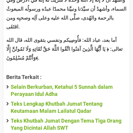
وأشهدُ أن لا إله إلا الله وحده لا شريك له إلهٌ في الأرض وفي
السماء، وأشهدُ أن سيِّدَنا ونبيَّنا محمدًا عبدُه ورسولُه المبعوثُ
بالرحمة والهُدى، صلَّى الله عليه وعلى آلِه وصحبِه ومن
اقتَفَى.
أما بعد، عباد الله: فأُوصِيكم ونفسي بتقوى الله، قال الله
تعالى: ﴿ يَا أَيُّهَا الَّذِينَ آمَنُوا اتَّقُوا اللَّهَ حَقَّ تُقَاتِهِ وَلَا تَمُوتُنَّ إِلَّا
وَأَنْتُمْ مُسْلِمُونَ﴾.
Berita Terkait :
Selain Berkurban, Ketahui 5 Sunnah dalam
Perayaan Idul Adha
Teks Lengkap Khutbah Jumat Tentang
Keutamaan Malam Lailatul Qadar
Teks Khutbah Jumat Dengan Tema Tiga Orang
Yang Dicintai Allah SWT