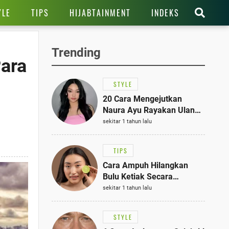
YLE
TIPS
HIJABTAINMENT
INDEKS
Trending
Para
STYLE
20 Cara Mengejutkan
Naura Ayu Rayakan Ulang
Tahun di Panti Asuhan,
sekitar 1 tahun lalu
Terlihat Anggun dengan
Kaftan Cokelat
TIPS
Cara Ampuh Hilangkan
Bulu Ketiak Secara
Permanen dalam 5
sekitar 1 tahun lalu
Langkah Sederhana
STYLE