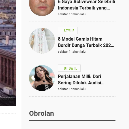
6 Gaya Activewear Selebriti
Indonesia Terbaik yang
Bisa Jadi Inspirasi
sekitar 1 tahun lalu
Fashionmu
STYLE
8 Model Gamis Hitam
Bordir Bunga Terbaik 2025,
Stylish untuk Hangout
sekitar 1 tahun lalu
hingga Acara Semi-Formal
UPDATE
Perjalanan Milli: Dari
Sering Ditolak Audisi
hingga Menjadi Rapper Top
sekitar 1 tahun lalu
10 Thailand
Obrolan