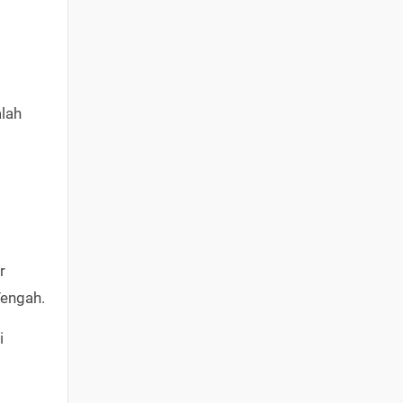
lah
r
Tengah.
i