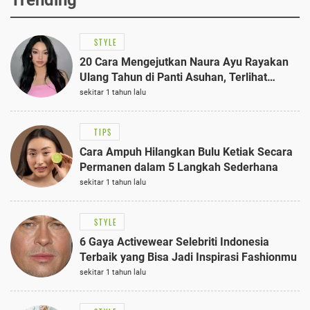
Trending
STYLE
20 Cara Mengejutkan Naura Ayu Rayakan
Ulang Tahun di Panti Asuhan, Terlihat
Anggun dengan Kaftan Cokelat
sekitar 1 tahun lalu
TIPS
Cara Ampuh Hilangkan Bulu Ketiak Secara
Permanen dalam 5 Langkah Sederhana
sekitar 1 tahun lalu
STYLE
6 Gaya Activewear Selebriti Indonesia
Terbaik yang Bisa Jadi Inspirasi Fashionmu
sekitar 1 tahun lalu