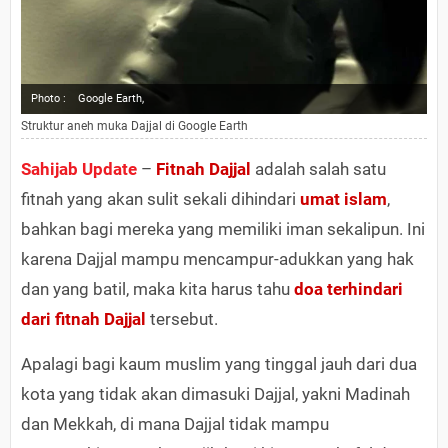
Photo :
Google Earth,
Struktur aneh muka Dajjal di Google Earth
Sahijab Update
–
Fitnah Dajjal
adalah salah satu
fitnah yang akan sulit sekali dihindari
umat islam
,
bahkan bagi mereka yang memiliki iman sekalipun. Ini
karena Dajjal mampu mencampur-adukkan yang hak
dan yang batil, maka kita harus tahu
doa terhindari
dari fitnah Dajjal
tersebut.
Apalagi bagi kaum muslim yang tinggal jauh dari dua
kota yang tidak akan dimasuki Dajjal, yakni Madinah
dan Mekkah, di mana Dajjal tidak mampu