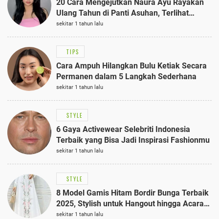
20 Cara Mengejutkan Naura Ayu Rayakan
Ulang Tahun di Panti Asuhan, Terlihat
Anggun dengan Kaftan Cokelat
sekitar 1 tahun lalu
TIPS
Cara Ampuh Hilangkan Bulu Ketiak Secara
Permanen dalam 5 Langkah Sederhana
sekitar 1 tahun lalu
STYLE
6 Gaya Activewear Selebriti Indonesia
Terbaik yang Bisa Jadi Inspirasi Fashionmu
sekitar 1 tahun lalu
STYLE
8 Model Gamis Hitam Bordir Bunga Terbaik
2025, Stylish untuk Hangout hingga Acara
Semi-Formal
sekitar 1 tahun lalu