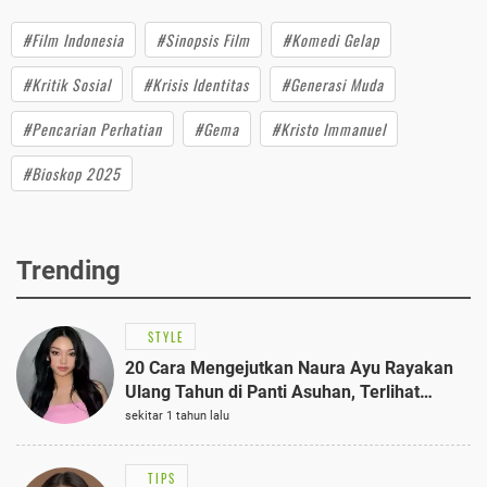
#Film Indonesia
#Sinopsis Film
#Komedi Gelap
#Kritik Sosial
#Krisis Identitas
#Generasi Muda
#Pencarian Perhatian
#Gema
#Kristo Immanuel
#Bioskop 2025
Trending
STYLE
20 Cara Mengejutkan Naura Ayu Rayakan
Ulang Tahun di Panti Asuhan, Terlihat
Anggun dengan Kaftan Cokelat
sekitar 1 tahun lalu
TIPS