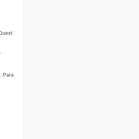
 Quest
.
. Para