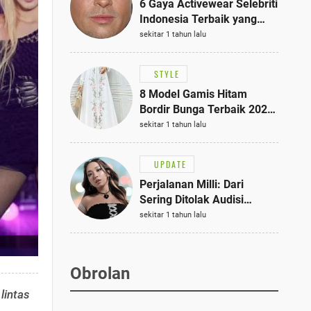
6 Gaya Activewear Selebriti
Indonesia Terbaik yang
Bisa Jadi Inspirasi
sekitar 1 tahun lalu
Fashionmu
STYLE
8 Model Gamis Hitam
Bordir Bunga Terbaik 2025,
Stylish untuk Hangout
sekitar 1 tahun lalu
hingga Acara Semi-Formal
UPDATE
Perjalanan Milli: Dari
Sering Ditolak Audisi
hingga Menjadi Rapper Top
sekitar 1 tahun lalu
10 Thailand
Obrolan
lintas