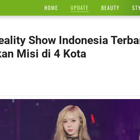
UPDATE
HOME
BEAUTY
ST
eality Show Indonesia Terba
kan Misi di 4 Kota