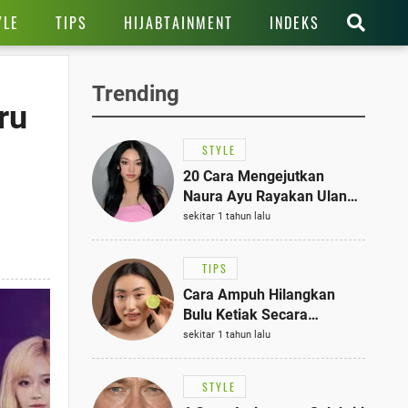
YLE
TIPS
HIJABTAINMENT
INDEKS
Trending
ru
STYLE
20 Cara Mengejutkan
Naura Ayu Rayakan Ulang
Tahun di Panti Asuhan,
sekitar 1 tahun lalu
Terlihat Anggun dengan
Kaftan Cokelat
TIPS
Cara Ampuh Hilangkan
Bulu Ketiak Secara
Permanen dalam 5
sekitar 1 tahun lalu
Langkah Sederhana
STYLE