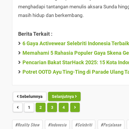
menghadapi tantangan menulis aksara Sunda hingga
masih hidup dan berkembang.
Berita Terkait :
6 Gaya Activewear Selebriti Indonesia Terbai
Memahami 5 Rahasia Populer Gaya Skena Gen
Pencarian Bakat StarHack 2025: 15 Kota Indo
Potret OOTD Ayu Ting-Ting di Parade Ulang T
Sebelumnya
Selanjutnya
1
2
3
4
#Reality Show
#Indonesia
#Selebriti
#Perjalanan