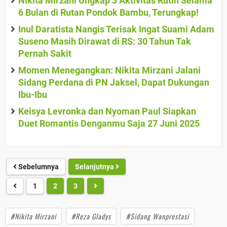
Nikita Mirzani Ungkap 3 Aktivitas Rutin Selama
6 Bulan di Rutan Pondok Bambu, Terungkap!
Inul Daratista Nangis Terisak Ingat Suami Adam
Suseno Masih Dirawat di RS: 30 Tahun Tak
Pernah Sakit
Momen Menegangkan: Nikita Mirzani Jalani
Sidang Perdana di PN Jaksel, Dapat Dukungan
Ibu-Ibu
Keisya Levronka dan Nyoman Paul Siapkan
Duet Romantis Denganmu Saja 27 Juni 2025
Sebelumnya
Selanjutnya
1
2
3
#Nikita Mirzani
#Reza Gladys
#Sidang Wanprestasi