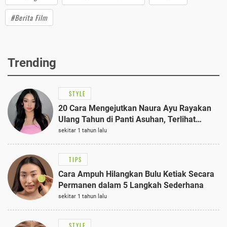
#Berita Film
Trending
STYLE
20 Cara Mengejutkan Naura Ayu Rayakan
Ulang Tahun di Panti Asuhan, Terlihat
Anggun dengan Kaftan Cokelat
sekitar 1 tahun lalu
TIPS
Cara Ampuh Hilangkan Bulu Ketiak Secara
Permanen dalam 5 Langkah Sederhana
sekitar 1 tahun lalu
STYLE